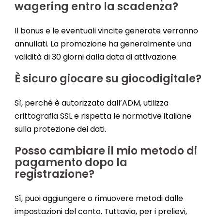
wagering entro la scadenza?
Il bonus e le eventuali vincite generate verranno
annullati. La promozione ha generalmente una
validità di 30 giorni dalla data di attivazione.
È sicuro giocare su giocodigitale?
Sì, perché è autorizzato dall’ADM, utilizza
crittografia SSL e rispetta le normative italiane
sulla protezione dei dati.
Posso cambiare il mio metodo di
pagamento dopo la
registrazione?
Sì, puoi aggiungere o rimuovere metodi dalle
impostazioni del conto. Tuttavia, per i prelievi,