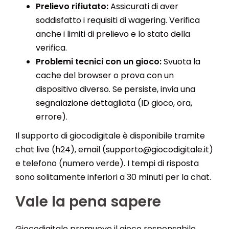
Prelievo rifiutato:
Assicurati di aver
soddisfatto i requisiti di wagering. Verifica
anche i limiti di prelievo e lo stato della
verifica.
Problemi tecnici con un gioco:
Svuota la
cache del browser o prova con un
dispositivo diverso. Se persiste, invia una
segnalazione dettagliata (ID gioco, ora,
errore).
Il supporto di giocodigitale è disponibile tramite
chat live (h24), email (supporto@giocodigitale.it)
e telefono (numero verde). I tempi di risposta
sono solitamente inferiori a 30 minuti per la chat.
Vale la pena sapere
Giocodigitale promuove il gioco responsabile