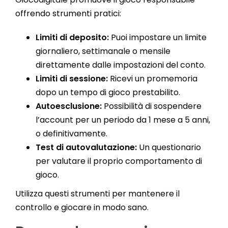
offrendo strumenti pratici:
Limiti di deposito:
Puoi impostare un limite
giornaliero, settimanale o mensile
direttamente dalle impostazioni del conto.
Limiti di sessione:
Ricevi un promemoria
dopo un tempo di gioco prestabilito.
Autoesclusione:
Possibilità di sospendere
l’account per un periodo da 1 mese a 5 anni,
o definitivamente.
Test di autovalutazione:
Un questionario
per valutare il proprio comportamento di
gioco.
Utilizza questi strumenti per mantenere il
controllo e giocare in modo sano.