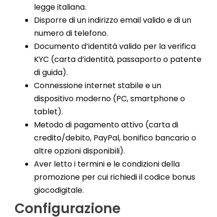
legge italiana.
Disporre di un indirizzo email valido e di un
numero di telefono.
Documento d’identità valido per la verifica
KYC (carta d’identità, passaporto o patente
di guida).
Connessione internet stabile e un
dispositivo moderno (PC, smartphone o
tablet).
Metodo di pagamento attivo (carta di
credito/debito, PayPal, bonifico bancario o
altre opzioni disponibili).
Aver letto i termini e le condizioni della
promozione per cui richiedi il codice bonus
giocodigitale.
Configurazione