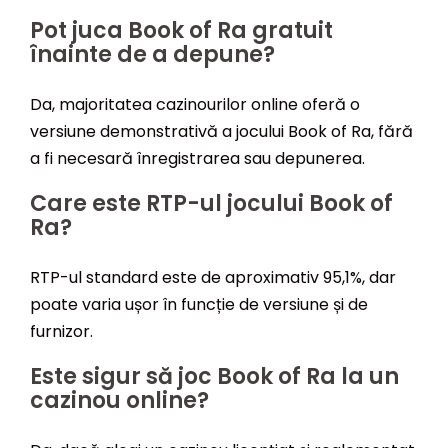
Pot juca Book of Ra gratuit
înainte de a depune?
Da, majoritatea cazinourilor online oferă o
versiune demonstrativă a jocului Book of Ra, fără
a fi necesară înregistrarea sau depunerea.
Care este RTP-ul jocului Book of
Ra?
RTP-ul standard este de aproximativ 95,1%, dar
poate varia ușor în funcție de versiune și de
furnizor.
Este sigur să joc Book of Ra la un
cazinou online?