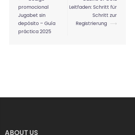
navigation
promocional
Leitfaden: Schritt für
Jugabet sin
Schritt zur
depósito – Guía
Registrierung
⟶
práctica 2025
ABOUT US