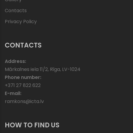
Contacts
Privacy Policy
CONTACTS
Address:
Mārkalnes iela 11/2, Rīga, LV-1024
Phone number:
+371 27 822 622
E-mail:
ramkons@icta.lv
HOW TO FIND US