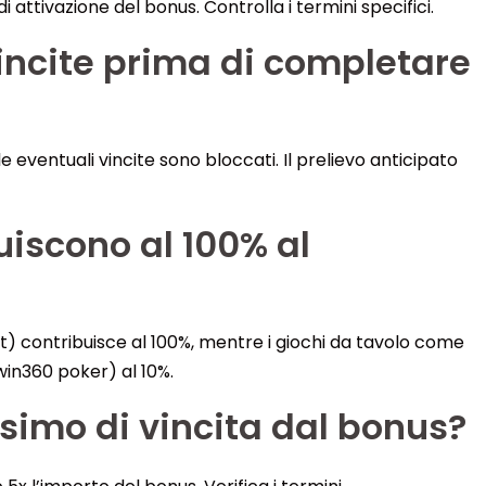
 di attivazione del bonus. Controlla i termini specifici.
vincite prima di completare
e le eventuali vincite sono bloccati. Il prelievo anticipato
uiscono al 100% al
t) contribuisce al 100%, mentre i giochi da tavolo come
twin360 poker) al 10%.
simo di vincita dal bonus?