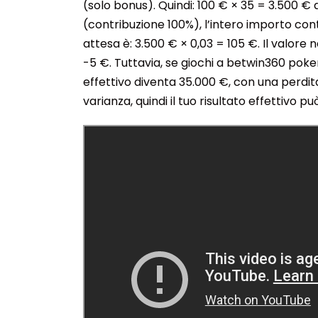
(solo bonus). Quindi: 100 € × 35 = 3.500 € 
(contribuzione 100%), l’intero importo con
attesa è: 3.500 € × 0,03 = 105 €. Il valore
-5 €. Tuttavia, se giochi a betwin360 poker, 
effettivo diventa 35.000 €, con una perdita
varianza, quindi il tuo risultato effettivo pu