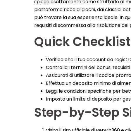
spiega esattamente come sfruttarlo al me
piattaforma ricca di giochi, dai classici be
può trovare la sua esperienza ideale. In qu
requisiti di scommessa alla risoluzione de
Quick Checklist
Verifica che il tuo account sia regis
Controlla i termini del bonus: requisi
Assicurati di utilizzare il codice prom
Effettua un deposito minimo di almeno 
Leggi le condizioni specifiche per be
Imposta un limite di deposito per gest
Step-by-Step 
Visita il sito ufficiale di Betwin360 e cl