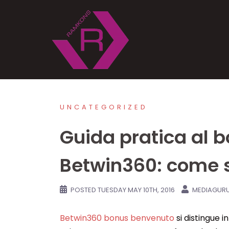
Skip
to
content
UNCATEGORIZED
Guida pratica al bo
Betwin360: come s
POSTED
TUESDAY MAY 10TH, 2016
MEDIAGURU
Betwin360 bonus benvenuto
si distingue 