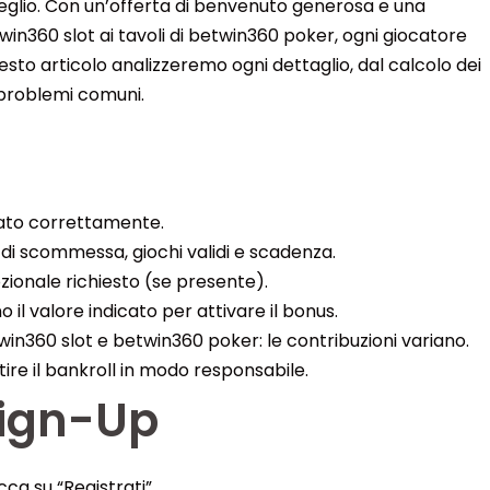
glio. Con un’offerta di benvenuto generosa e una
twin360 slot ai tavoli di betwin360 poker, ogni giocatore
esto articolo analizzeremo ogni dettaglio, dal calcolo dei
i problemi comuni.
trato correttamente.
ti di scommessa, giochi validi e scadenza.
ozionale richiesto (se presente).
il valore indicato per attivare il bonus.
twin360 slot e betwin360 poker: le contribuzioni variano.
ire il bankroll in modo responsabile.
Sign-Up
icca su “Registrati”.