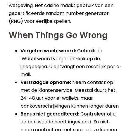
wetgeving. Het casino maakt gebruik van een
gecertificeerde random number generator
(RNG) voor eerlijke spellen.
When Things Go Wrong
Vergeten wachtwoord:
Gebruik de
‘Wachtwoord vergeten’-link op de
inlogpagina. U ontvangt een resetlink per e-
mail.
Vertraagde opname:
Neem contact op
met de klantenservice. Meestal duurt het
24-48 uur voor e-wallets, maar
bankoverschrijvingen kunnen langer duren.
Bonus niet gecrediteerd:
Controleer of u
de bonuscode heeft ingevoerd. Zo niet,
neem contact op met support; ze kunnen