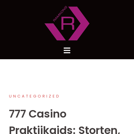
Skip
to
content
UNCATEGORIZED
777 Casino
Praktijkgids: Storten,