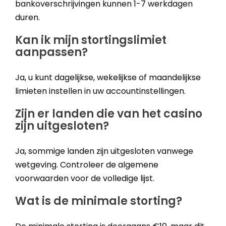
bankoverschrijvingen kunnen 1-7 werkdagen
duren.
Kan ik mijn stortingslimiet
aanpassen?
Ja, u kunt dagelijkse, wekelijkse of maandelijkse
limieten instellen in uw accountinstellingen.
Zijn er landen die van het casino
zijn uitgesloten?
Ja, sommige landen zijn uitgesloten vanwege
wetgeving. Controleer de algemene
voorwaarden voor de volledige lijst.
Wat is de minimale storting?