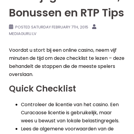
Bonussen en RTP Tips
POSTED
SATURDAY FEBRUARY 7TH, 2015
MEDIAGURU.LV
Voordat u stort bij een online casino, neem vijf
minuten de tijd om deze checklist te lezen – deze
behandelt de stappen die de meeste spelers
overslaan.
Quick Checklist
Controleer de licentie van het casino. Een
Curacaose licentie is gebruikelijk, maar
wees u bewust van lokale belastingregels.
Lees de algemene voorwaarden van de