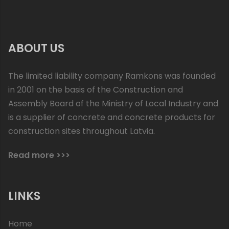
ABOUT US
The limited liability company Ramkons was founded
in 2001 on the basis of the Construction and
Assembly Board of the Ministry of Local Industry and
is a supplier of concrete and concrete products for
construction sites throughout Latvia.
Read more >>>
LINKS
Home