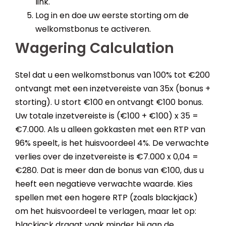
link.
Log in en doe uw eerste storting om de
welkomstbonus te activeren.
Wagering Calculation
Stel dat u een welkomstbonus van 100% tot €200
ontvangt met een inzetvereiste van 35x (bonus +
storting). U stort €100 en ontvangt €100 bonus.
Uw totale inzetvereiste is (€100 + €100) x 35 =
€7.000. Als u alleen gokkasten met een RTP van
96% speelt, is het huisvoordeel 4%. De verwachte
verlies over de inzetvereiste is €7.000 x 0,04 =
€280. Dat is meer dan de bonus van €100, dus u
heeft een negatieve verwachte waarde. Kies
spellen met een hogere RTP (zoals blackjack)
om het huisvoordeel te verlagen, maar let op:
blackjack draagt vaak minder bij aan de