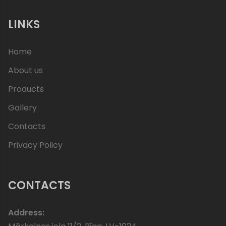
LINKS
Home
About us
Products
Gallery
Contacts
Privacy Policy
CONTACTS
Address: