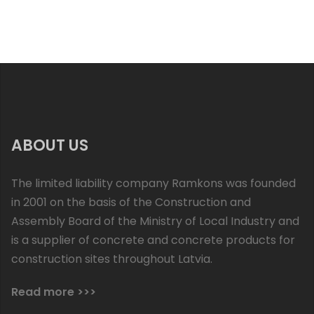
ABOUT US
The limited liability company Ramkons was founded
in 2001 on the basis of the Construction and
Assembly Board of the Ministry of Local Industry and
is a supplier of concrete and concrete products for
construction sites throughout Latvia.
Read more >>>