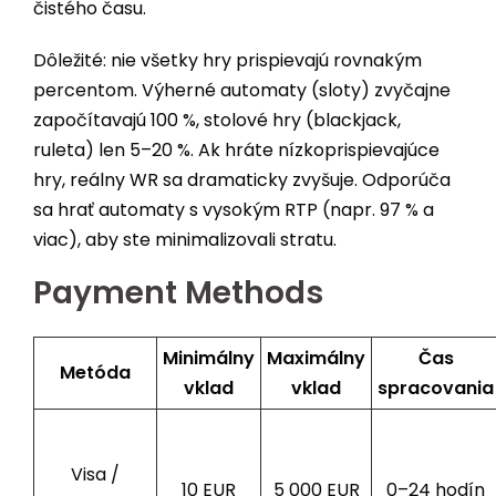
čistého času.
Dôležité: nie všetky hry prispievajú rovnakým
percentom. Výherné automaty (sloty) zvyčajne
započítavajú 100 %, stolové hry (blackjack,
ruleta) len 5–20 %. Ak hráte nízkoprispievajúce
hry, reálny WR sa dramaticky zvyšuje. Odporúča
sa hrať automaty s vysokým RTP (napr. 97 % a
viac), aby ste minimalizovali stratu.
Payment Methods
Minimálny
Maximálny
Čas
Metóda
vklad
vklad
spracovania
Visa /
10 EUR
5 000 EUR
0–24 hodín