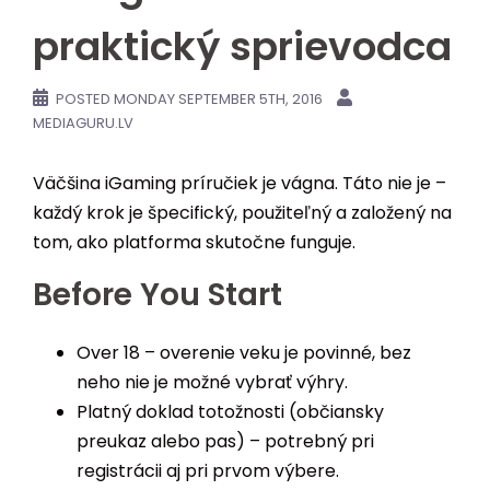
praktický sprievodca
POSTED
MONDAY SEPTEMBER 5TH, 2016
MEDIAGURU.LV
Väčšina iGaming príručiek je vágna. Táto nie je –
každý krok je špecifický, použiteľný a založený na
tom, ako platforma skutočne funguje.
Before You Start
Over 18 – overenie veku je povinné, bez
neho nie je možné vybrať výhry.
Platný doklad totožnosti (občiansky
preukaz alebo pas) – potrebný pri
registrácii aj pri prvom výbere.