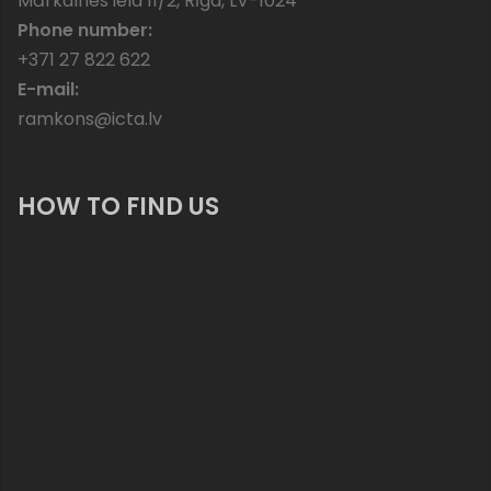
Mārkalnes iela 11/2, Rīga, LV-1024
Phone number:
+371 27 822 622
E-mail:
ramkons@icta.lv
HOW TO FIND US