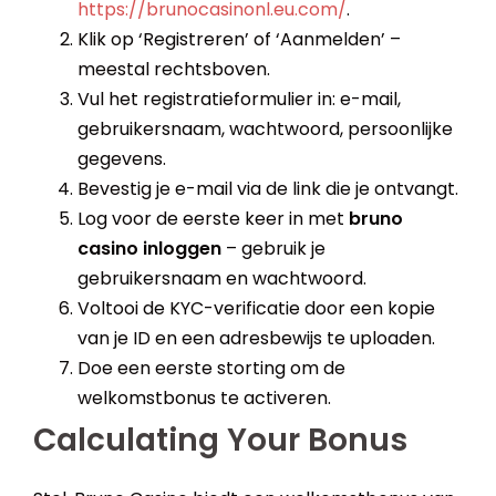
https://brunocasinonl.eu.com/
.
Klik op ‘Registreren’ of ‘Aanmelden’ –
meestal rechtsboven.
Vul het registratieformulier in: e-mail,
gebruikersnaam, wachtwoord, persoonlijke
gegevens.
Bevestig je e-mail via de link die je ontvangt.
Log voor de eerste keer in met
bruno
casino inloggen
– gebruik je
gebruikersnaam en wachtwoord.
Voltooi de KYC-verificatie door een kopie
van je ID en een adresbewijs te uploaden.
Doe een eerste storting om de
welkomstbonus te activeren.
Calculating Your Bonus