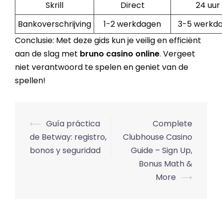
Skrill
Direct
24 uur
Bankoverschrijving
1-2 werkdagen
3-5 werkd
Conclusie: Met deze gids kun je veilig en efficiënt
aan de slag met
bruno casino online
. Vergeet
niet verantwoord te spelen en geniet van de
spellen!
Post
⟵
Guía práctica
Complete
navigation
de Betway: registro,
Clubhouse Casino
bonos y seguridad
Guide – Sign Up,
Bonus Math &
More
⟶