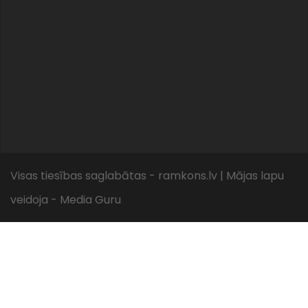
Visas tiesības saglabātas -
ramkons.lv
| Mājas lapu
veidoja -
Media Guru