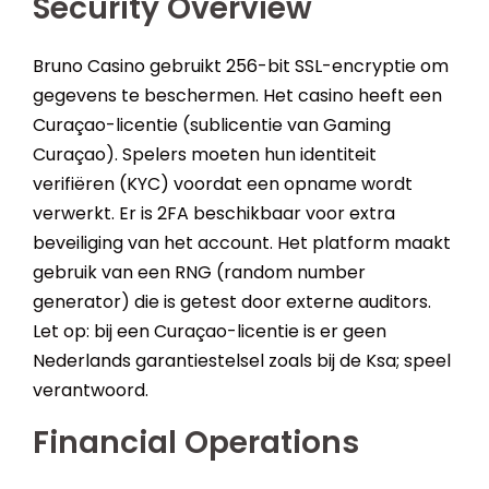
Security Overview
Bruno Casino gebruikt 256-bit SSL-encryptie om
gegevens te beschermen. Het casino heeft een
Curaçao-licentie (sublicentie van Gaming
Curaçao). Spelers moeten hun identiteit
verifiëren (KYC) voordat een opname wordt
verwerkt. Er is 2FA beschikbaar voor extra
beveiliging van het account. Het platform maakt
gebruik van een RNG (random number
generator) die is getest door externe auditors.
Let op: bij een Curaçao-licentie is er geen
Nederlands garantiestelsel zoals bij de Ksa; speel
verantwoord.
Financial Operations