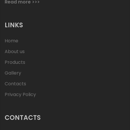
Read more >>>
LINKS
Home
About us
Products
Gallery
Contacts
Privacy Policy
CONTACTS