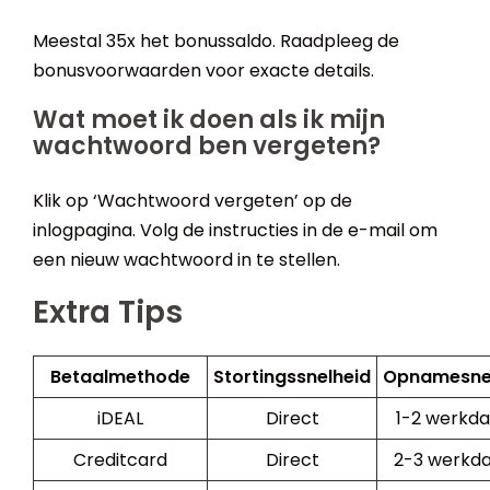
Meestal 35x het bonussaldo. Raadpleeg de
bonusvoorwaarden voor exacte details.
Wat moet ik doen als ik mijn
wachtwoord ben vergeten?
Klik op ‘Wachtwoord vergeten’ op de
inlogpagina. Volg de instructies in de e-mail om
een nieuw wachtwoord in te stellen.
Extra Tips
Betaalmethode
Stortingssnelheid
Opnamesne
iDEAL
Direct
1-2 werkd
Creditcard
Direct
2-3 werkd