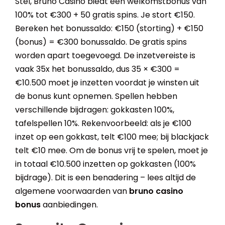
Stel, Bruno Casino biedt een welkomstbonus van
100% tot €300 + 50 gratis spins. Je stort €150.
Bereken het bonussaldo: €150 (storting) + €150
(bonus) = €300 bonussaldo. De gratis spins
worden apart toegevoegd. De inzetvereiste is
vaak 35x het bonussaldo, dus 35 × €300 =
€10.500 moet je inzetten voordat je winsten uit
de bonus kunt opnemen. Spellen hebben
verschillende bijdragen: gokkasten 100%,
tafelspellen 10%. Rekenvoorbeeld: als je €100
inzet op een gokkast, telt €100 mee; bij blackjack
telt €10 mee. Om de bonus vrij te spelen, moet je
in totaal €10.500 inzetten op gokkasten (100%
bijdrage). Dit is een benadering – lees altijd de
algemene voorwaarden van
bruno casino
bonus
aanbiedingen.