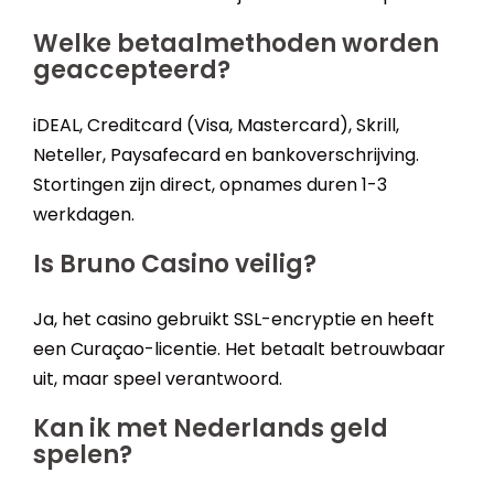
Welke betaalmethoden worden
geaccepteerd?
iDEAL, Creditcard (Visa, Mastercard), Skrill,
Neteller, Paysafecard en bankoverschrijving.
Stortingen zijn direct, opnames duren 1-3
werkdagen.
Is Bruno Casino veilig?
Ja, het casino gebruikt SSL-encryptie en heeft
een Curaçao-licentie. Het betaalt betrouwbaar
uit, maar speel verantwoord.
Kan ik met Nederlands geld
spelen?