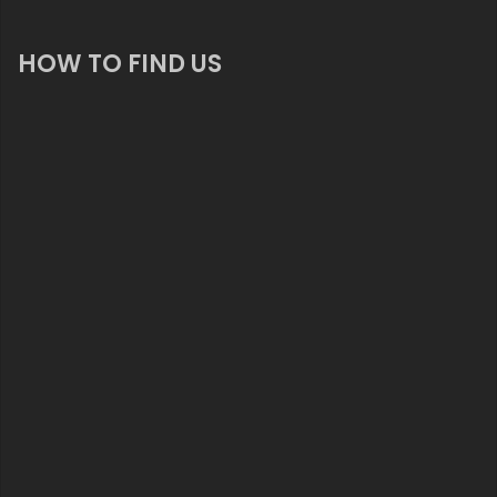
HOW TO FIND US