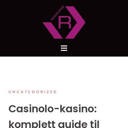
Skip
to
content
UNCATEGORIZED
Casinolo-kasino:
komplett guide til