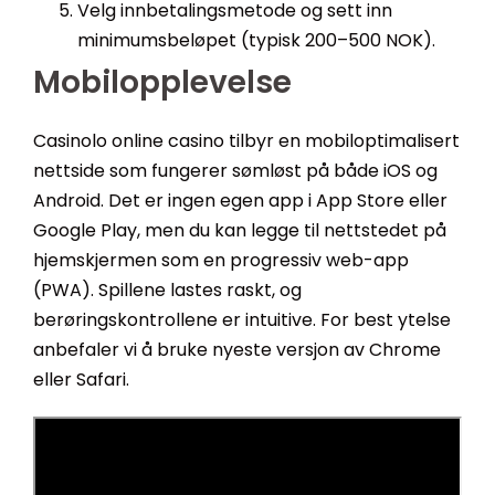
Velg innbetalingsmetode og sett inn
minimumsbeløpet (typisk 200–500 NOK).
Mobilopplevelse
Casinolo online casino tilbyr en mobiloptimalisert
nettside som fungerer sømløst på både iOS og
Android. Det er ingen egen app i App Store eller
Google Play, men du kan legge til nettstedet på
hjemskjermen som en progressiv web-app
(PWA). Spillene lastes raskt, og
berøringskontrollene er intuitive. For best ytelse
anbefaler vi å bruke nyeste versjon av Chrome
eller Safari.