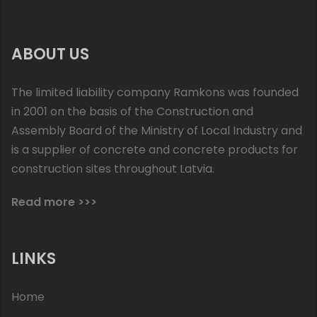
ABOUT US
The limited liability company Ramkons was founded
in 2001 on the basis of the Construction and
Assembly Board of the Ministry of Local Industry and
is a supplier of concrete and concrete products for
construction sites throughout Latvia.
Read more >>>
LINKS
Home