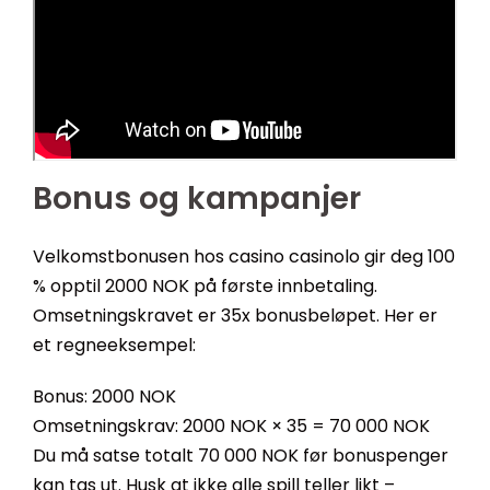
Bonus og kampanjer
Velkomstbonusen hos casino casinolo gir deg 100
% opptil 2000 NOK på første innbetaling.
Omsetningskravet er 35x bonusbeløpet. Her er
et regneeksempel:
Bonus: 2000 NOK
Omsetningskrav: 2000 NOK × 35 = 70 000 NOK
Du må satse totalt 70 000 NOK før bonuspenger
kan tas ut. Husk at ikke alle spill teller likt –