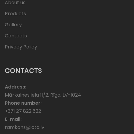
About us
Products
Gallery
Contacts
Privacy Policy
CONTACTS
Address:
Mārkalnes iela 11/2, Rīga, LV-1024
Phone number:
+371 27 822 622
E-mail:
ramkons@icta.lv