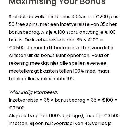
Maximising Your Bonus
Stel dat de welkomstbonus 100% is tot €200 plus
50 free spins, met een inzetvereiste van 35x het
bonusbedrag. Als je €100 stort, ontvang je €100
bonus. De inzetvereiste is dan 35 × €100 =
€3.500. Je moet dit bedrag inzetten voordat je
winsten uit de bonus kunt opnemen. Houd er
rekening mee dat niet alle spellen evenveel
meetellen: gokkasten tellen 100% mee, maar
tafelspellen vaak slechts 10%.
Wiskundig voorbeeld:
Inzetvereiste = 35 × bonusbedrag = 35 × €100 =
€3.500.
Als je slots speelt (100% bijdrage), moet je €3.500
inzetten. Bij een huisvoordeel van 4% verlies je