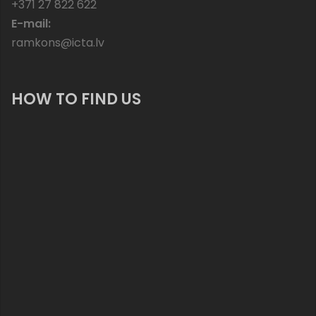
+371 27 822 622
E-mail:
ramkons@icta.lv
HOW TO FIND US