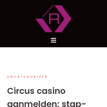
Skip
to
content
UNCATEGORIZED
Circus casino
aanmelden: stap-