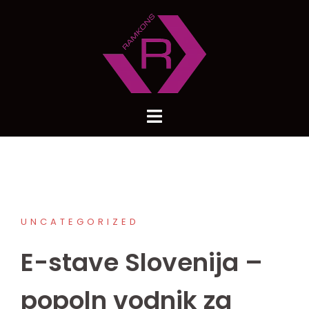
Skip
to
content
UNCATEGORIZED
E-stave Slovenija –
popoln vodnik za