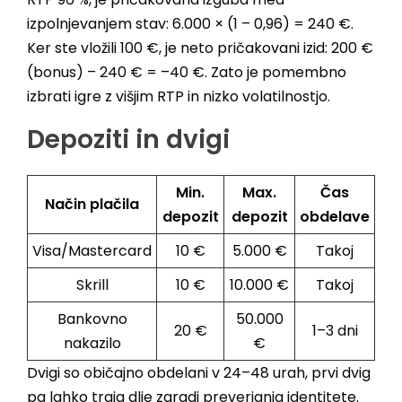
izpolnjevanjem stav: 6.000 × (1 – 0,96) = 240 €.
Ker ste vložili 100 €, je neto pričakovani izid: 200 €
(bonus) – 240 € = –40 €. Zato je pomembno
izbrati igre z višjim RTP in nizko volatilnostjo.
Depoziti in dvigi
Min.
Max.
Čas
Način plačila
depozit
depozit
obdelave
Visa/Mastercard
10 €
5.000 €
Takoj
Skrill
10 €
10.000 €
Takoj
Bankovno
50.000
20 €
1–3 dni
nakazilo
€
Dvigi so običajno obdelani v 24–48 urah, prvi dvig
pa lahko traja dlje zaradi preverjanja identitete.