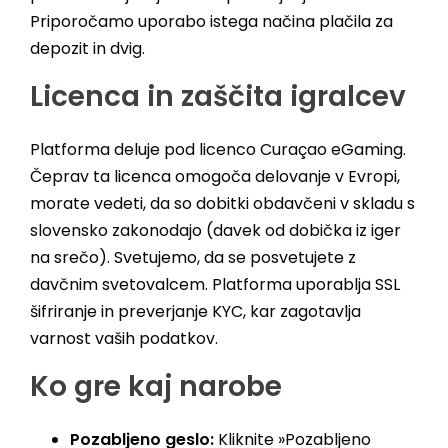
Priporočamo uporabo istega načina plačila za
depozit in dvig.
Licenca in zaščita igralcev
Platforma deluje pod licenco Curaçao eGaming.
Čeprav ta licenca omogoča delovanje v Evropi,
morate vedeti, da so dobitki obdavčeni v skladu s
slovensko zakonodajo (davek od dobička iz iger
na srečo). Svetujemo, da se posvetujete z
davčnim svetovalcem. Platforma uporablja SSL
šifriranje in preverjanje KYC, kar zagotavlja
varnost vaših podatkov.
Ko gre kaj narobe
Pozabljeno geslo:
Kliknite »Pozabljeno