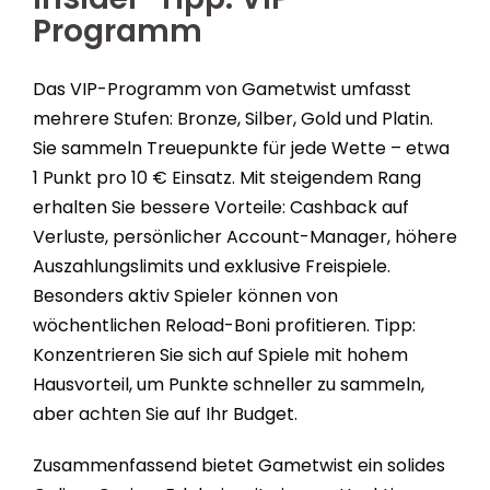
Programm
Das VIP-Programm von Gametwist umfasst
mehrere Stufen: Bronze, Silber, Gold und Platin.
Sie sammeln Treuepunkte für jede Wette – etwa
1 Punkt pro 10 € Einsatz. Mit steigendem Rang
erhalten Sie bessere Vorteile: Cashback auf
Verluste, persönlicher Account-Manager, höhere
Auszahlungslimits und exklusive Freispiele.
Besonders aktiv Spieler können von
wöchentlichen Reload-Boni profitieren. Tipp:
Konzentrieren Sie sich auf Spiele mit hohem
Hausvorteil, um Punkte schneller zu sammeln,
aber achten Sie auf Ihr Budget.
Zusammenfassend bietet Gametwist ein solides