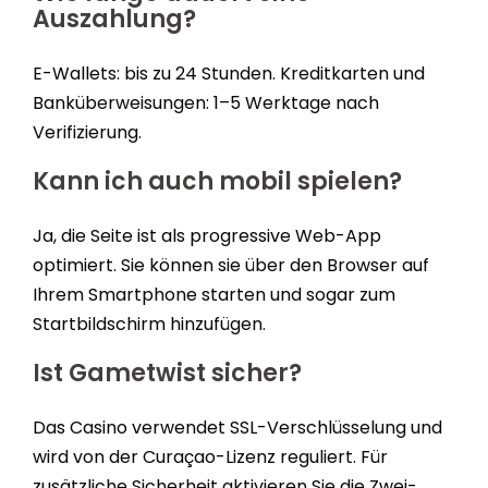
Auszahlung?
E-Wallets: bis zu 24 Stunden. Kreditkarten und
Banküberweisungen: 1–5 Werktage nach
Verifizierung.
Kann ich auch mobil spielen?
Ja, die Seite ist als progressive Web-App
optimiert. Sie können sie über den Browser auf
Ihrem Smartphone starten und sogar zum
Startbildschirm hinzufügen.
Ist Gametwist sicher?
Das Casino verwendet SSL-Verschlüsselung und
wird von der Curaçao-Lizenz reguliert. Für
zusätzliche Sicherheit aktivieren Sie die Zwei-