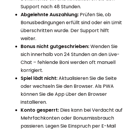
Support nach 48 Stunden.
Abgelehnte Auszahlung:
Prüfen Sie, ob
Bonusbedingungen erfüllt sind oder ein Limit
überschritten wurde. Der Support hilft
weiter.
Bonus nicht gutgeschrieben:
Wenden Sie
sich innerhalb von 24 Stunden an den Live-
Chat – fehlende Boni werden oft manuell
korrigiert.
Spiel lädt nicht:
Aktualisieren Sie die Seite
oder wechseln Sie den Browser. Als PWA
können Sie die App über den Browser
installieren.
Konto gesperrt:
Dies kann bei Verdacht auf
Mehrfachkonten oder Bonusmissbrauch
passieren. Legen Sie Einspruch per E-Mail