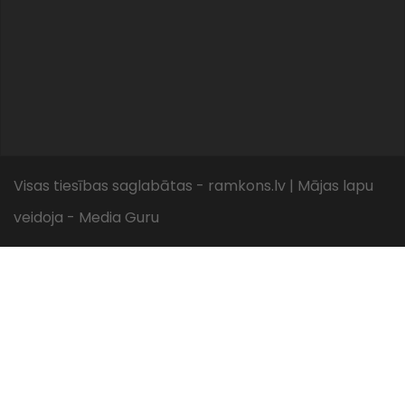
Visas tiesības saglabātas -
ramkons.lv
| Mājas lapu
veidoja -
Media Guru