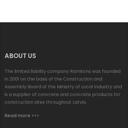
ABOUT US
The limited liability company Ramkons was founded
in 2001 on the basis of the Construction and
Assembly Board of the Ministry of Local Industry and
is a supplier of concrete and concrete products for
construction sites throughout Latvia.
Read more >>>