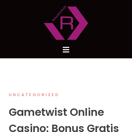
Skip
to
content
UNCATEGORIZED
Gametwist Online
Casino: Bonus Gratis