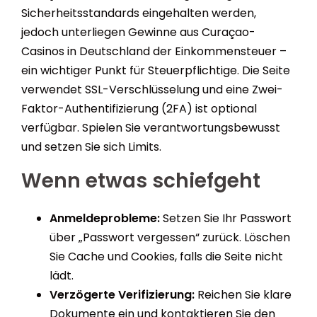
Sicherheitsstandards eingehalten werden,
jedoch unterliegen Gewinne aus Curaçao-
Casinos in Deutschland der Einkommensteuer –
ein wichtiger Punkt für Steuerpflichtige. Die Seite
verwendet SSL-Verschlüsselung und eine Zwei-
Faktor-Authentifizierung (2FA) ist optional
verfügbar. Spielen Sie verantwortungsbewusst
und setzen Sie sich Limits.
Wenn etwas schiefgeht
Anmeldeprobleme:
Setzen Sie Ihr Passwort
über „Passwort vergessen“ zurück. Löschen
Sie Cache und Cookies, falls die Seite nicht
lädt.
Verzögerte Verifizierung:
Reichen Sie klare
Dokumente ein und kontaktieren Sie den