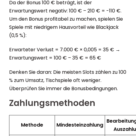
Da der Bonus 100 € beträgt, ist der
Erwartungswert negativ: 100 € – 210 € = -110 €.
Um den Bonus profitabel zu machen, spielen Sie
Spiele mit niedrigem Hausvorteil wie Blackjack
(0,5 %):
Erwarteter Verlust = 7.000 € × 0,005 = 35 € →
Erwartungswert = 100 € – 35 € = 65 €
Denken Sie daran: Die meisten Slots zählen zu 100
% zum Umsatz, Tischspiele oft weniger.
Überprüfen Sie immer die Bonusbedingungen.
Zahlungsmethoden
Bearbeitung
Methode
Mindesteinzahlung
Auszahl