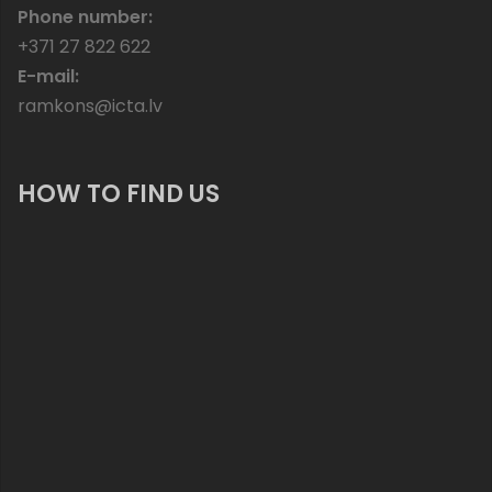
Phone number:
+371 27 822 622
E-mail:
ramkons@icta.lv
HOW TO FIND US