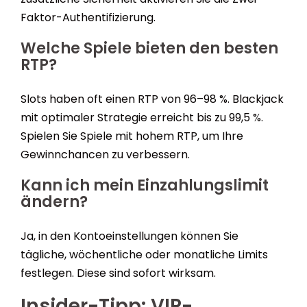
Faktor-Authentifizierung.
Welche Spiele bieten den besten
RTP?
Slots haben oft einen RTP von 96–98 %. Blackjack
mit optimaler Strategie erreicht bis zu 99,5 %.
Spielen Sie Spiele mit hohem RTP, um Ihre
Gewinnchancen zu verbessern.
Kann ich mein Einzahlungslimit
ändern?
Ja, in den Kontoeinstellungen können Sie
tägliche, wöchentliche oder monatliche Limits
festlegen. Diese sind sofort wirksam.
Insider-Tipp: VIP-