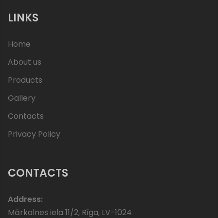
LINKS
Home
About us
Products
Gallery
Contacts
Privacy Policy
CONTACTS
Address:
Mārkalnes iela 11/2, Rīga, LV-1024