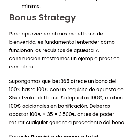
mínimo.
Bonus Strategy
Para aprovechar al máximo el bono de
bienvenida, es fundamental entender cómo
funcionan los requisitos de apuesta. A
continuación mostramos un ejemplo práctico
con cifras.
Supongamos que bet365 ofrece un bono del
100% hasta 100€ con un requisito de apuesta de
35x el valor del bono. Si depositas 100€, recibes
100€ adicionales en bonificación. Deberás
apostar 100€ × 35 = 3.500€ antes de poder
retirar cualquier ganancia procedente del bono.
Fórmula:
Requisito de apuesta total =