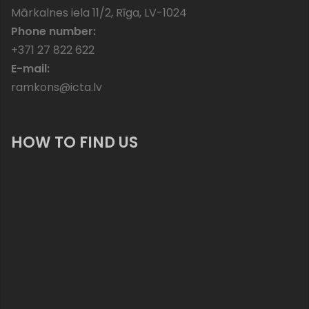
Mārkalnes iela 11/2, Rīga, LV-1024
Phone number:
+371 27 822 622
E-mail:
ramkons@icta.lv
HOW TO FIND US