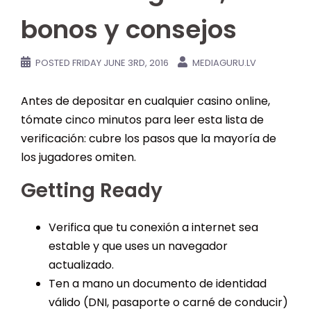
bonos y consejos
POSTED
FRIDAY JUNE 3RD, 2016
MEDIAGURU.LV
Antes de depositar en cualquier casino online,
tómate cinco minutos para leer esta lista de
verificación: cubre los pasos que la mayoría de
los jugadores omiten.
Getting Ready
Verifica que tu conexión a internet sea
estable y que uses un navegador
actualizado.
Ten a mano un documento de identidad
válido (DNI, pasaporte o carné de conducir)