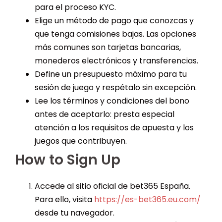
para el proceso KYC.
Elige un método de pago que conozcas y
que tenga comisiones bajas. Las opciones
más comunes son tarjetas bancarias,
monederos electrónicos y transferencias.
Define un presupuesto máximo para tu
sesión de juego y respétalo sin excepción.
Lee los términos y condiciones del bono
antes de aceptarlo: presta especial
atención a los requisitos de apuesta y los
juegos que contribuyen.
How to Sign Up
Accede al sitio oficial de bet365 España.
Para ello, visita
https://es-bet365.eu.com/
desde tu navegador.