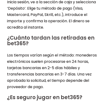
Inicia sesión, ve a la sección de caja y selecciona
‘Depósito’. Elige tu método de pago (Visa,
Mastercard, PayPal, Skrill, etc.), introduce el
importe y confirma la operación. El dinero se
acredita al instante.
¿Cuánto tardan las retiradas en
bet365?
Los tiempos varían según el método: monederos
electrónicos suelen procesarse en 24 horas,
tarjetas bancarias en 2-5 días hábiles y
transferencias bancarias en 3-7 días. Una vez
aprobada la solicitud, el tiempo depende del
proveedor de pago.
¿Es seguro jugar en bet365?