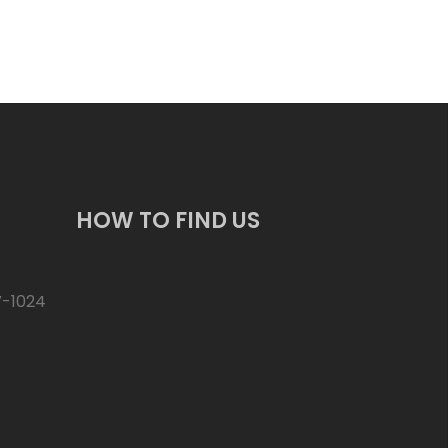
HOW TO FIND US
LV-1024