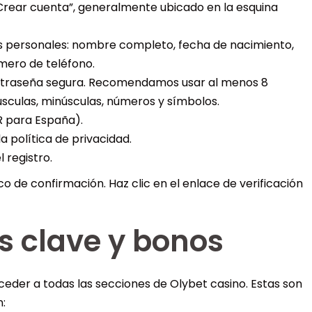
 “Crear cuenta”, generalmente ubicado en la esquina
s personales: nombre completo, fecha de nacimiento,
mero de teléfono.
ontraseña segura. Recomendamos usar al menos 8
culas, minúsculas, números y símbolos.
R para España).
a política de privacidad.
 registro.
o de confirmación. Haz clic en el enlace de verificación
s clave y bonos
cceder a todas las secciones de Olybet casino. Estas son
n: