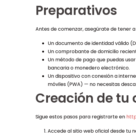
Preparativos
Antes de comenzar, asegúrate de tener 
Un documento de identidad válido (D
Un comprobante de domicilio reciente
Un método de pago que puedas usar d
bancaria o monedero electrónico.
Un dispositivo con conexión a inter
móviles (PWA) — no necesitas descar
Creación de tu
Sigue estos pasos para registrarte en
http
Accede al sitio web oficial desde tu