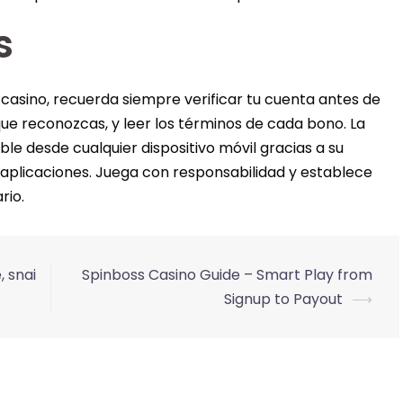
s
 casino, recuerda siempre verificar tu cuenta antes de
que reconozcas, y leer los términos de cada bono. La
le desde cualquier dispositivo móvil gracias a su
 aplicaciones. Juega con responsabilidad y establece
rio.
, snai
Spinboss Casino Guide – Smart Play from
Signup to Payout
⟶