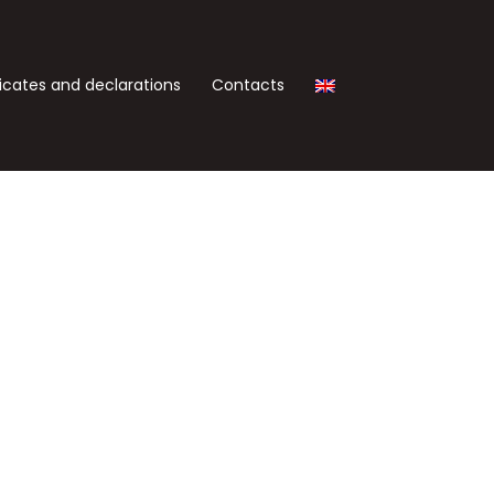
ficates and declarations
Contacts