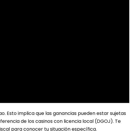
ao. Esto implica que las ganancias pueden estar sujetas
ferencia de los casinos con licencia local (DGOJ). Te
cal para conocer tu situación específica.