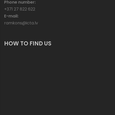
Phone number:
+371 27 822 622
E-mail:
ramkons@icta.lv
HOW TO FIND US