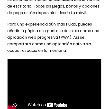
de escritorio. Todos los juegos, bonos y opciones
de pago están disponibles desde tu móvil.
Para una experiencia aún más fluida, puedes
añadir la página a la pantalla de inicio como una
aplicación web progresiva (PWA). Así se
comportará como una aplicación nativa sin
ocupar espacio en la memoria.