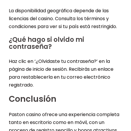
La disponibilidad geográfica depende de las
licencias del casino. Consulta los términos y
condiciones para ver si tu país está restringido.
¿Qué hago si olvido mi
contraseña?
Haz clic en ‘¿Olvidaste tu contraseña?’ en la
página de inicio de sesión. Recibirás un enlace
para restablecerla en tu correo electrónico
registrado.
Conclusión
Paston casino ofrece una experiencia completa
tanto en escritorio como en móvil, con un
proceso de registro sencillo y bonos atractivos.