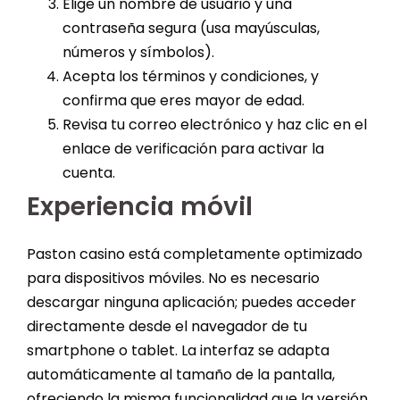
Elige un nombre de usuario y una
contraseña segura (usa mayúsculas,
números y símbolos).
Acepta los términos y condiciones, y
confirma que eres mayor de edad.
Revisa tu correo electrónico y haz clic en el
enlace de verificación para activar la
cuenta.
Experiencia móvil
Paston casino está completamente optimizado
para dispositivos móviles. No es necesario
descargar ninguna aplicación; puedes acceder
directamente desde el navegador de tu
smartphone o tablet. La interfaz se adapta
automáticamente al tamaño de la pantalla,
ofreciendo la misma funcionalidad que la versión