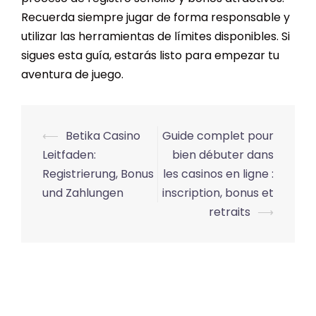
Recuerda siempre jugar de forma responsable y
utilizar las herramientas de límites disponibles. Si
sigues esta guía, estarás listo para empezar tu
aventura de juego.
Post
⟵
Betika Casino
Guide complet pour
navigation
Leitfaden:
bien débuter dans
Registrierung, Bonus
les casinos en ligne :
und Zahlungen
inscription, bonus et
retraits
⟶