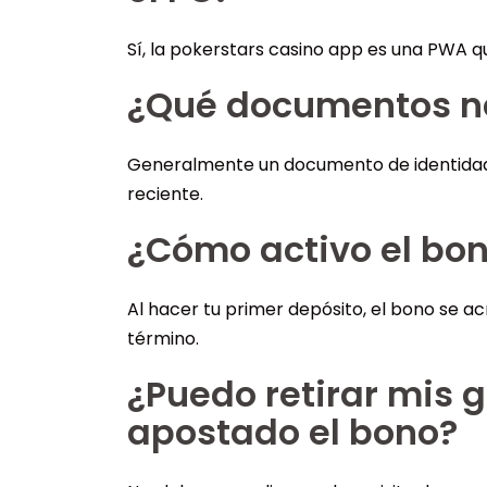
Sí, la pokerstars casino app es una PWA 
¿Qué documentos ne
Generalmente un documento de identidad
reciente.
¿Cómo activo el bo
Al hacer tu primer depósito, el bono se a
término.
¿Puedo retirar mis 
apostado el bono?