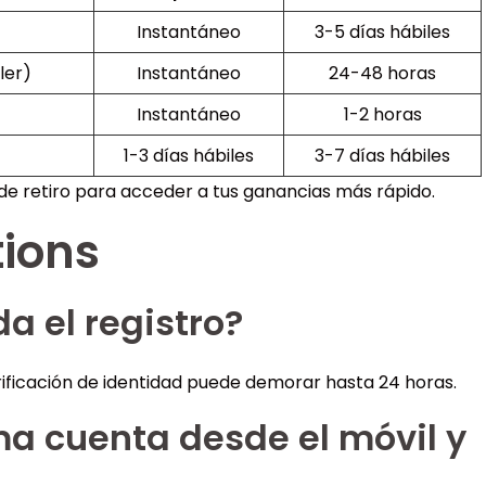
Instantáneo
3-5 días hábiles
ler)
Instantáneo
24-48 horas
Instantáneo
1-2 horas
1-3 días hábiles
3-7 días hábiles
de retiro para acceder a tus ganancias más rápido.
ions
a el registro?
erificación de identidad puede demorar hasta 24 horas.
a cuenta desde el móvil y