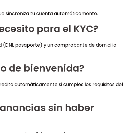
que sincroniza tu cuenta automáticamente.
cesito para el KYC?
 (DNI, pasaporte) y un comprobante de domicilio
no de bienvenida?
credita automáticamente si cumples los requisitos del
ganancias sin haber