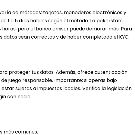
yoría de métodos: tarjetas, monederos electrónicos y
de 1 a 5 días hábiles según el método. La pokerstars
 24 horas, pero el banco emisor puede demorar más. Para
tus datos sean correctos y de haber completado el KYC.
 para proteger tus datos. Además, ofrece autenticación
s de juego responsable. Importante: si operas bajo
star sujetas a impuestos locales. Verifica la legislación
gin con nadie.
as más comunes.