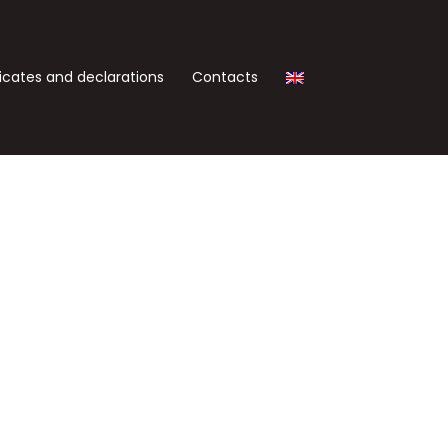
ficates and declarations
Contacts