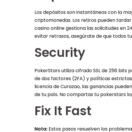
Los depósitos son instantáneos con la ma
criptomonedas. Los retiros pueden tardar 
casino online gestiona las solicitudes en
evitar retrasos, asegúrate de que todos 
Security
PokerStars utiliza cifrado SSL de 256 bits
de dos factores (2FA) y políticas estricta
licencia de Curazao, las ganancias pueden e
de tu país. No compartas tu pokerstars lo
Fix It Fast
Nota:
Estos pasos resuelven los problem