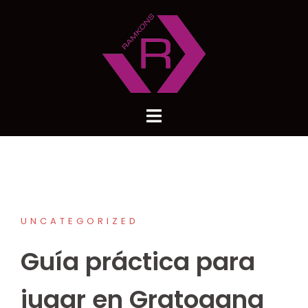
Skip
to
content
UNCATEGORIZED
Guía práctica para
jugar en Gratogana