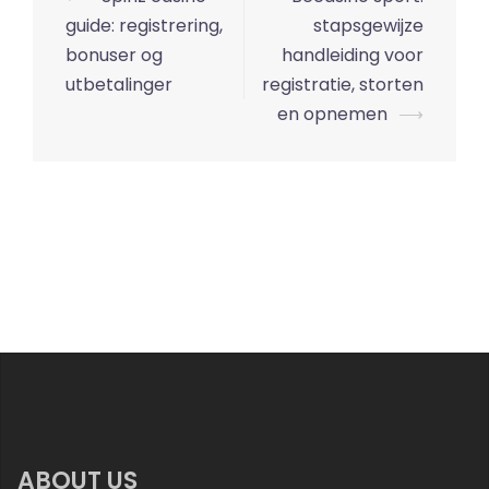
navigation
guide: registrering,
stapsgewijze
bonuser og
handleiding voor
utbetalinger
registratie, storten
en opnemen
⟶
ABOUT US