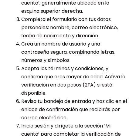
cuenta’, generalmente ubicado en la
esquina superior derecha.
Completa el formulario con tus datos
personales: nombre, correo electrónico,
fecha de nacimiento y dirección.
Crea un nombre de usuario y una
contraseña segura, combinando letras,
números y símbolos.
Acepta los términos y condiciones, y
confirma que eres mayor de edad. Activa la
verificación en dos pasos (2FA) si está
disponible.
Revisa tu bandeja de entrada y haz clic en el
enlace de confirmación que recibirás por
correo electrónico.
Inicia sesión y dirígete a la sección ‘Mi
cuenta’ para completar la verificación de