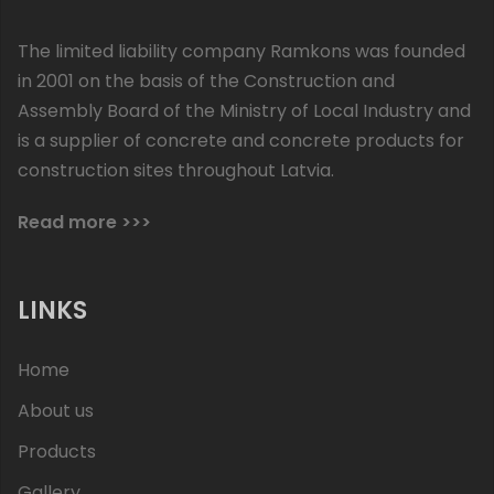
The limited liability company Ramkons was founded
in 2001 on the basis of the Construction and
Assembly Board of the Ministry of Local Industry and
is a supplier of concrete and concrete products for
construction sites throughout Latvia.
Read more >>>
LINKS
Home
About us
Products
Gallery