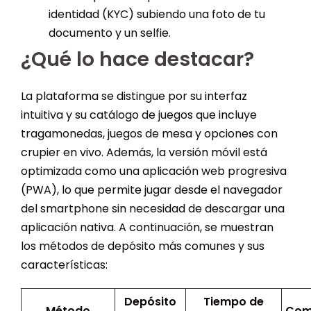
identidad (KYC) subiendo una foto de tu
documento y un selfie.
¿Qué lo hace destacar?
La plataforma se distingue por su interfaz
intuitiva y su catálogo de juegos que incluye
tragamonedas, juegos de mesa y opciones con
crupier en vivo. Además, la versión móvil está
optimizada como una aplicación web progresiva
(PWA), lo que permite jugar desde el navegador
del smartphone sin necesidad de descargar una
aplicación nativa. A continuación, se muestran
los métodos de depósito más comunes y sus
características:
Depósito
Tiempo de
Método
Com