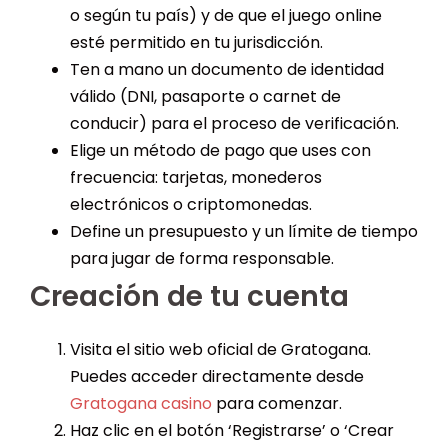
o según tu país) y de que el juego online
esté permitido en tu jurisdicción.
Ten a mano un documento de identidad
válido (DNI, pasaporte o carnet de
conducir) para el proceso de verificación.
Elige un método de pago que uses con
frecuencia: tarjetas, monederos
electrónicos o criptomonedas.
Define un presupuesto y un límite de tiempo
para jugar de forma responsable.
Creación de tu cuenta
Visita el sitio web oficial de Gratogana.
Puedes acceder directamente desde
Gratogana casino
para comenzar.
Haz clic en el botón ‘Registrarse’ o ‘Crear