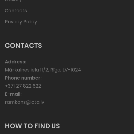
Contacts
Privacy Policy
CONTACTS
Address:
Mārkalnes iela 11/2, Rīga, LV-1024
Phone number:
+371 27 822 622
E-mail:
ramkons@icta.lv
HOW TO FIND US