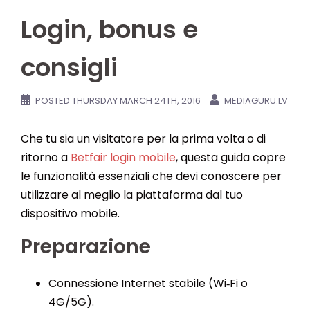
Login, bonus e
consigli
POSTED
THURSDAY MARCH 24TH, 2016
MEDIAGURU.LV
Che tu sia un visitatore per la prima volta o di
ritorno a
Betfair login mobile
, questa guida copre
le funzionalità essenziali che devi conoscere per
utilizzare al meglio la piattaforma dal tuo
dispositivo mobile.
Preparazione
Connessione Internet stabile (Wi‑Fi o
4G/5G).