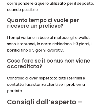
corrispondere a quello utilizzato per il deposito,
quando possibile.
Quanto tempo ci vuole per
ricevere un prelievo?
I tempi variano in base al metodo: gli e‑wallet
sono istantanei, le carte richiedono 1-3 giorni, i
bonifici fino a 5 giorni lavorativi.
Cosa fare se il bonus non viene
accreditato?
Controlla di aver rispettato tutti i termini e
contatta l’assistenza clienti se il problema
persiste.
Consigli dall’esperto –