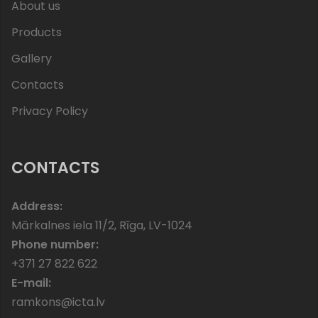
About us
Products
Gallery
Contacts
Privacy Policy
CONTACTS
Address:
Mārkalnes iela 11/2, Rīga, LV-1024
Phone number:
+371 27 822 622
E-mail:
ramkons@icta.lv