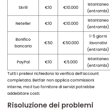
Istantaneo
Skrill
€10
€10.000
(entrambi)
Istantaneo
Neteller
€10
€10.000
(entrambi)
1-5 giorni
Bonifico
€50
€50.000
lavorativi
bancario
(entrambi)
Istantaneo
PayPal
€10
€5.000
(entrambi)
Tutti i prelievi richiedono la verifica dell’account
completata. Betfair non applica commissioni
interne, ma il tuo fornitore di servizi potrebbe
addebitare costi.
Risoluzione dei problemi