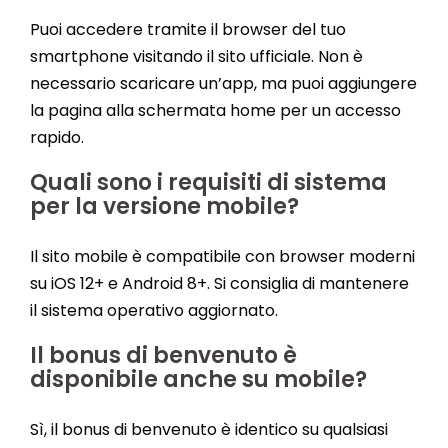
Puoi accedere tramite il browser del tuo
smartphone visitando il sito ufficiale. Non è
necessario scaricare un’app, ma puoi aggiungere
la pagina alla schermata home per un accesso
rapido.
Quali sono i requisiti di sistema
per la versione mobile?
Il sito mobile è compatibile con browser moderni
su iOS 12+ e Android 8+. Si consiglia di mantenere
il sistema operativo aggiornato.
Il bonus di benvenuto è
disponibile anche su mobile?
Sì, il bonus di benvenuto è identico su qualsiasi