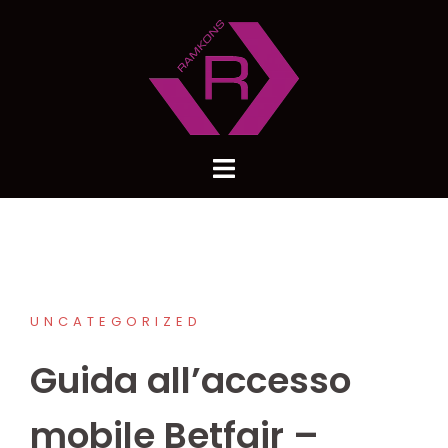
Skip
to
content
UNCATEGORIZED
Guida all’accesso
mobile Betfair –