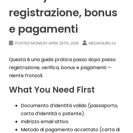
registrazione, bonus
e pagamenti
POSTED
MONDAY APRIL 25TH, 2016
MEDIAGURU.LV
Questa è una guida pratica passo dopo passo:
registrazione, verifica, bonus e pagamenti —
niente fronzoli.
What You Need First
Documento d’identità valido (passaporto,
carta d’identità o patente).
Indirizzo email attivo.
Metodo di pagamento accettato (carta di