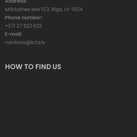
Address:
Mārkalnes iela 11/2, Rīga, LV-1024
Phone number:
+371 27 822 622
E-mail:
ramkons@icta.lv
HOW TO FIND US