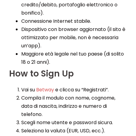
credito/debito, portafoglio elettronico o
bonifico).
Connessione Internet stabile.
Dispositivo con browser aggiornato (il sito è
ottimizzato per mobile, non è necessaria
un’app).
Maggiore età legale nel tuo paese (di solito
18 o 21 anni).
How to Sign Up
Vai su
Betway
e clicca su “Registrati”.
Compila il modulo con nome, cognome,
data di nascita, indirizzo e numero di
telefono.
Scegli nome utente e password sicura.
Seleziona la valuta (EUR, USD, ecc.).