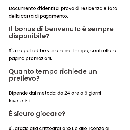
Documento d’identità, prova di residenza e foto
della carta di pagamento.
Il bonus di benvenuto è sempre
disponibile?
Sì, ma potrebbe variare nel tempo; controlla la
pagina promozioni.
Quanto tempo richiede un
prelievo?
Dipende dal metodo: da 24 ore a 5 giorni
lavorativi.
È sicuro giocare?
Sì, grazie alla crittografia SSL e alle licenze di