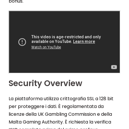
bonus.
Security Overview
La piattaforma utilizza crittografia SSL a 128 bit
per proteggere i dati. È regolamentata da
licenze della UK Gambling Commission e della
Malta Gaming Authority. È richiesta la verifica