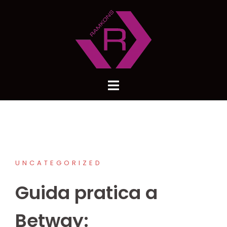
Skip
to
content
UNCATEGORIZED
Guida pratica a
Betway: