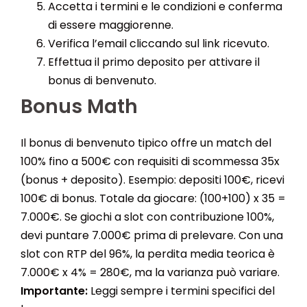
Accetta i termini e le condizioni e conferma
di essere maggiorenne.
Verifica l’email cliccando sul link ricevuto.
Effettua il primo deposito per attivare il
bonus di benvenuto.
Bonus Math
Il bonus di benvenuto tipico offre un match del
100% fino a 500€ con requisiti di scommessa 35x
(bonus + deposito). Esempio: depositi 100€, ricevi
100€ di bonus. Totale da giocare: (100+100) x 35 =
7.000€. Se giochi a slot con contribuzione 100%,
devi puntare 7.000€ prima di prelevare. Con una
slot con RTP del 96%, la perdita media teorica è
7.000€ x 4% = 280€, ma la varianza può variare.
Importante:
Leggi sempre i termini specifici del