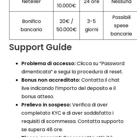
Neteller
24 ore
Nessuna
10.000€
Possibili
Bonifico
20€ /
3-5
spese
bancario
50.000€
giorni
bancarie
Support Guide
Problema di accesso:
Clicca su “Password
dimenticata” e segui la procedura di reset.
Bonus non accreditato:
Contatta il chat
live indicando l’importo del deposito e il
bonus atteso.
Prelievo in sospeso:
Verifica di aver
completato KYC e di aver soddisfatto i
requisiti di scommessa. Contatta supporto
se supera 48 ore.