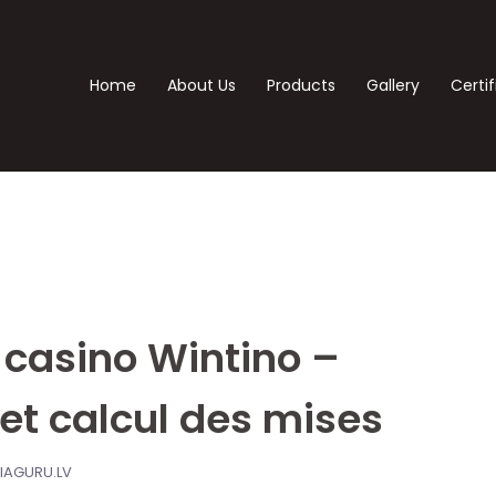
Home
About Us
Products
Gallery
Certi
 casino Wintino –
 et calcul des mises
IAGURU.LV