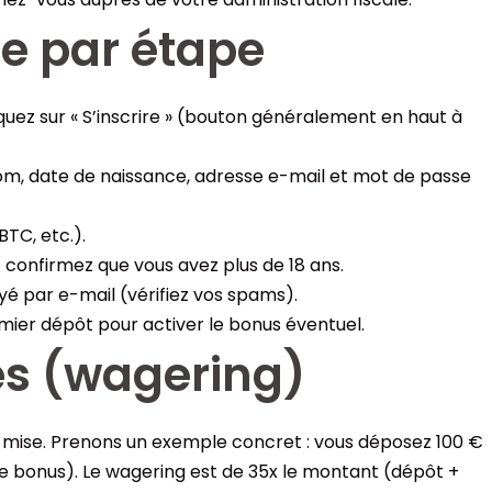
pe par étape
iquez sur « S’inscrire » (bouton généralement en haut à
nom, date de naissance, adresse e-mail et mot de passe
BTC, etc.).
 confirmez que vous avez plus de 18 ans.
yé par e-mail (vérifiez vos spams).
ier dépôt pour activer le bonus éventuel.
es (wagering)
e mise. Prenons un exemple concret : vous déposez 100 €
de bonus). Le wagering est de 35x le montant (dépôt +