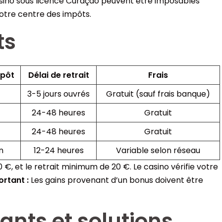
casino sous licence Curaçao peuvent être imposables
otre centre des impôts.
ts
épôt
Délai de retrait
Frais
3-5 jours ouvrés
Gratuit (sauf frais banque)
24-48 heures
Gratuit
24-48 heures
Gratuit
n
12-24 heures
Variable selon réseau
, et le retrait minimum de 20 €. Le casino vérifie votre
rtant :
Les gains provenant d’un bonus doivent être
nts et solutions