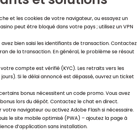
che et les cookies de votre navigateur, ou essayez un
 casino peut être bloqué dans votre pays ; utilisez un VPN
 avez bien saisi les identifiants de transaction. Contactez
cran de la transaction. En général, le problème se résout
otre compte est vérifié (KYC). Les retraits vers les
jours). Si le délai annoncé est dépassé, ouvrez un ticket
: certains bonus nécessitent un code promo. Vous avez
 bonus lors du dépôt. Contactez le chat en direct.
r votre navigateur ou activez Adobe Flash si nécessaire.
puis le site mobile optimisé (PWA) – ajoutez la page à
ence d’application sans installation.