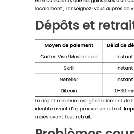
être conscients que les gains issus d’un 
localement ; renseignez-vous auprès de v
Dépôts et retrai
Moyen de paiement
Délai de d
Cartes Visa/Mastercard
Instant
Skrill
Instant
Neteller
Instant
Bitcoin
10-30 mi
Le dépôt minimum est généralement de 10 €
identité avant d’approuver un retrait.
Impo
misés avant tout retrait.
Problèmes coura