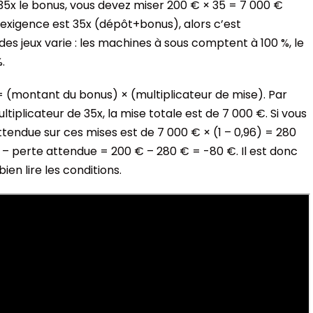
t 35x le bonus, vous devez miser 200 € × 35 = 7 000 €
 l’exigence est 35x (dépôt+bonus), alors c’est
es jeux varie : les machines à sous comptent à 100 %, le
.
= (montant du bonus) × (multiplicateur de mise). Par
iplicateur de 35x, la mise totale est de 7 000 €. Si vous
attendue sur ces mises est de 7 000 € × (1 – 0,96) = 280
s – perte attendue = 200 € – 280 € = -80 €. Il est donc
bien lire les conditions.