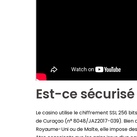
Est-ce sécurisé
Le casino utilise le chiffrement SSL 256 bit
de Curaçao (n° 8048/JAZ2017-039). Bien qu
Royaume-Uni ou de Malte, elle impose des