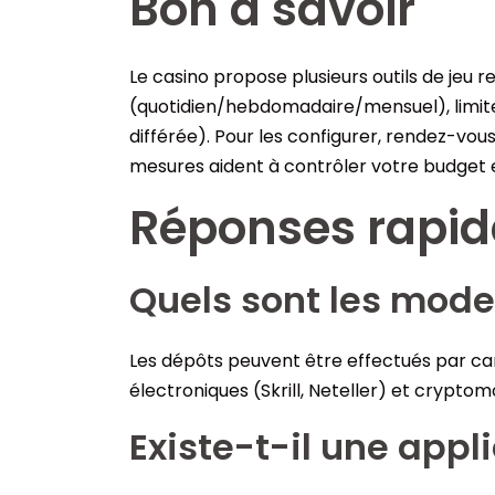
Bon à savoir
Le casino propose plusieurs outils de jeu 
(quotidien/hebdomadaire/mensuel), limit
différée). Pour les configurer, rendez-vou
mesures aident à contrôler votre budget et
Réponses rapid
Quels sont les mode
Les dépôts peuvent être effectués par car
électroniques (Skrill, Neteller) et cryptom
Existe-t-il une appl