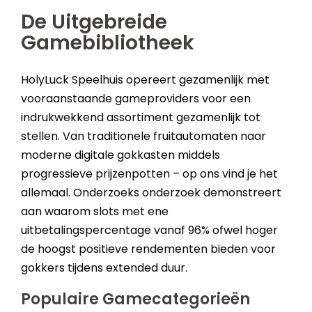
De Uitgebreide
Gamebibliotheek
HolyLuck Speelhuis opereert gezamenlijk met
vooraanstaande gameproviders voor een
indrukwekkend assortiment gezamenlijk tot
stellen. Van traditionele fruitautomaten naar
moderne digitale gokkasten middels
progressieve prijzenpotten – op ons vind je het
allemaal. Onderzoeks onderzoek demonstreert
aan waarom slots met ene
uitbetalingspercentage vanaf 96% ofwel hoger
de hoogst positieve rendementen bieden voor
gokkers tijdens extended duur.
Populaire Gamecategorieën