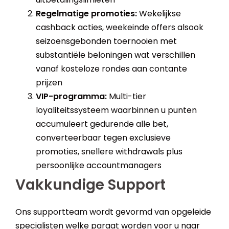
Regelmatige promoties:
Wekelijkse
cashback acties, weekeinde offers alsook
seizoensgebonden toernooien met
substantiële beloningen wat verschillen
vanaf kosteloze rondes aan contante
prijzen
VIP-programma:
Multi-tier
loyaliteitssysteem waarbinnen u punten
accumuleert gedurende alle bet,
converteerbaar tegen exclusieve
promoties, snellere withdrawals plus
persoonlijke accountmanagers
Vakkundige Support
Ons supportteam wordt gevormd van opgeleide
specialisten welke paraat worden voor u naar