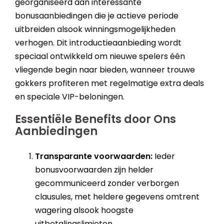
georganiseerd aan interessante
bonusaanbiedingen die je actieve periode
uitbreiden alsook winningsmogelijkheden
verhogen. Dit introductieaanbieding wordt
speciaal ontwikkeld om nieuwe spelers één
vliegende begin naar bieden, wanneer trouwe
gokkers profiteren met regelmatige extra deals
en speciale VIP-beloningen.
Essentiële Benefits door Ons
Aanbiedingen
Transparante voorwaarden:
Ieder
bonusvoorwaarden zijn helder
gecommuniceerd zonder verborgen
clausules, met heldere gegevens omtrent
wagering alsook hoogste
uitbetalingslimieten