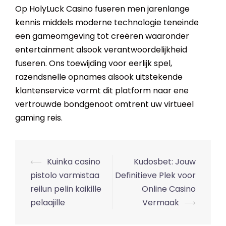
Op HolyLuck Casino fuseren men jarenlange
kennis middels moderne technologie teneinde
een gameomgeving tot creëren waaronder
entertainment alsook verantwoordelijkheid
fuseren. Ons toewijding voor eerlijk spel,
razendsnelle opnames alsook uitstekende
klantenservice vormt dit platform naar ene
vertrouwde bondgenoot omtrent uw virtueel
gaming reis.
Post
⟵
Kuinka casino
Kudosbet: Jouw
navigation
pistolo varmistaa
Definitieve Plek voor
reilun pelin kaikille
Online Casino
pelaajille
Vermaak
⟶