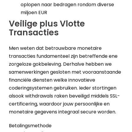
oplopen naar bedragen rondom diverse
miljoen EUR
Veilige plus Vlotte
Transacties
Men weten dat betrouwbare monetaire
transacties fundamenteel zijn betreffende ene
zorgeloze gokbeleving. Derhalve hebben we
samenwerkingen gesloten met vooraanstaande
financiële diensten welke innovatieve
coderingsystemen gebruiken. Ieder stortingen
alsook withdrawals raken beveiligd middels SSL-
certificering, waardoor jouw persoonlijke en
monetaire gegevens integraal secure worden.
Betalingsmethode