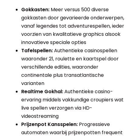
Gokkasten:
Meer versus 500 diverse
gokkasten door gevarieerde onderwerpen,
vanaf legendes tot adventurespellen, ieder
voorzien van kwalitatieve graphics alsook
innovatieve speciale opties
Tafelspellen:
Authentieke casinospellen
waaronder 21, roulette en kaartspel door
verschillende edities, waaronder
continentale plus transatlantische
varianten
Realtime Gokhal:
Authentieke casino-
ervaring middels vakkundige croupiers wat
live spellen verzorgen via HD-
videostreaming
Prijzenpot Kansspelen:
Progressieve
automaten waarbij prijzenpotten frequent