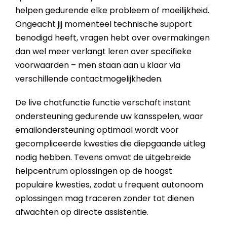
helpen gedurende elke probleem of moeilijkheid.
Ongeacht jij momenteel technische support
benodigd heeft, vragen hebt over overmakingen
dan wel meer verlangt leren over specifieke
voorwaarden – men staan aan u klaar via
verschillende contactmogelijkheden.
De live chatfunctie functie verschaft instant
ondersteuning gedurende uw kansspelen, waar
emailondersteuning optimaal wordt voor
gecompliceerde kwesties die diepgaande uitleg
nodig hebben. Tevens omvat de uitgebreide
helpcentrum oplossingen op de hoogst
populaire kwesties, zodat u frequent autonoom
oplossingen mag traceren zonder tot dienen
afwachten op directe assistentie.