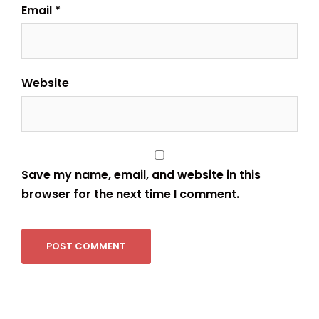
Email
*
Website
Save my name, email, and website in this
browser for the next time I comment.