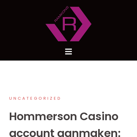
Skip
to
content
UNCATEGORIZED
Hommerson Casino
account aanmaken: