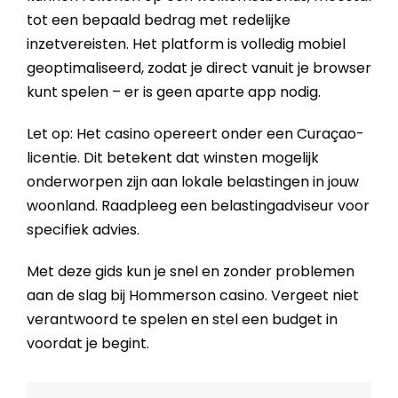
tot een bepaald bedrag met redelijke
inzetvereisten. Het platform is volledig mobiel
geoptimaliseerd, zodat je direct vanuit je browser
kunt spelen – er is geen aparte app nodig.
Let op: Het casino opereert onder een Curaçao-
licentie. Dit betekent dat winsten mogelijk
onderworpen zijn aan lokale belastingen in jouw
woonland. Raadpleeg een belastingadviseur voor
specifiek advies.
Met deze gids kun je snel en zonder problemen
aan de slag bij Hommerson casino. Vergeet niet
verantwoord te spelen en stel een budget in
voordat je begint.