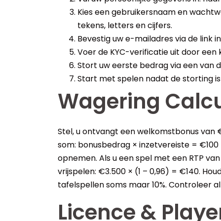
Kies een gebruikersnaam en wachtw
tekens, letters en cijfers.
Bevestig uw e-mailadres via de link i
Voer de KYC-verificatie uit door een 
Stort uw eerste bedrag via een van
Start met spelen nadat de storting is
Wagering Calcu
Stel, u ontvangt een welkomstbonus van 
som: bonusbedrag × inzetvereiste = €100 
opnemen. Als u een spel met een RTP van 9
vrijspelen: €3.500 × (1 – 0,96) = €140. Ho
tafelspellen soms maar 10%. Controleer a
Licence & Playe