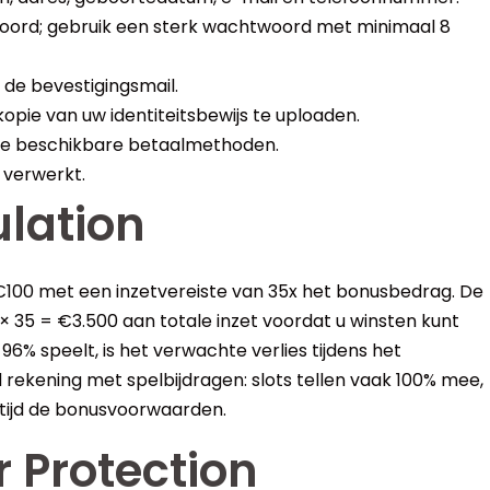
oord; gebruik een sterk wachtwoord met minimaal 8
n de bevestigingsmail.
kopie van uw identiteitsbewijs te uploaden.
 de beschikbare betaalmethoden.
 verwerkt.
lation
€100 met een inzetvereiste van 35x het bonusbedrag. De
× 35 = €3.500 aan totale inzet voordat u winsten kunt
6% speelt, is het verwachte verlies tijdens het
ud rekening met spelbijdragen: slots tellen vaak 100% mee,
ltijd de bonusvoorwaarden.
r Protection