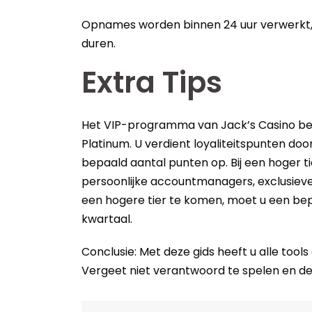
Opnames worden binnen 24 uur verwerkt,
duren.
Extra Tips
Het VIP-programma van Jack’s Casino besta
Platinum. U verdient loyaliteitspunten doo
bepaald aantal punten op. Bij een hoger t
persoonlijke accountmanagers, exclusiev
een hogere tier te komen, moet u een b
kwartaal.
Conclusie: Met deze gids heeft u alle tools 
Vergeet niet verantwoord te spelen en d