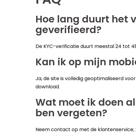
Hoe lang duurt het 
geverifieerd?
De KYC-verificatie duurt meestal 24 tot 
Kan ik op mijn mobi
Ja, de site is volledig geoptimaliseerd vo
download.
Wat moet ik doen a
ben vergeten?
Neem contact op met de klantenservice; z