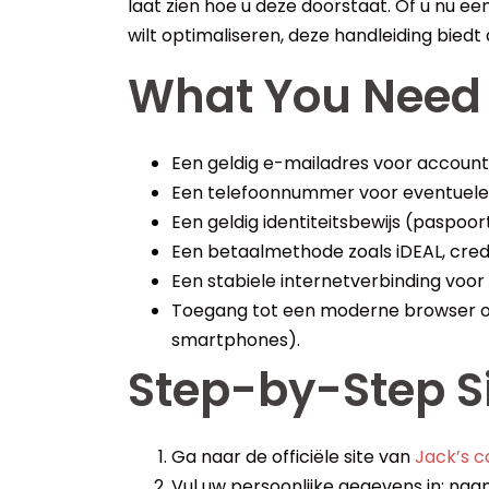
laat zien hoe u deze doorstaat. Of u nu ee
wilt optimaliseren, deze handleiding biedt 
What You Need 
Een geldig e-mailadres voor accountv
Een telefoonnummer voor eventuele
Een geldig identiteitsbewijs (paspoor
Een betaalmethode zoals iDEAL, credi
Een stabiele internetverbinding voo
Toegang tot een moderne browser of
smartphones).
Step-by-Step 
Ga naar de officiële site van
Jack’s c
Vul uw persoonlijke gegevens in: na