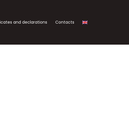
ficates and declarations
Contacts