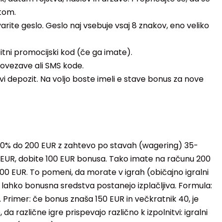
tom.
varite geslo. Geslo naj vsebuje vsaj 8 znakov, eno veliko
itni promocijski kod (če ga imate).
povezave ali SMS kode.
prvi depozit. Na voljo boste imeli e stave bonus za nove
00% do 200 EUR z zahtevo po stavah (wagering) 35-
EUR, dobite 100 EUR bonusa. Tako imate na računu 200
00 EUR. To pomeni, da morate v igrah (običajno igralni
 lahko bonusna sredstva postanejo izplačljiva. Formula:
. Primer: če bonus znaša 150 EUR in večkratnik 40, je
a različne igre prispevajo različno k izpolnitvi: igralni