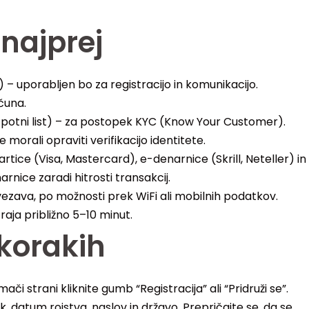
 najprej
 – uporabljen bo za registracijo in komunikacijo.
čuna.
potni list) – za postopek KYC (Know Your Customer).
rali opraviti verifikacijo identitete.
rtice (Visa, Mastercard), e-denarnice (Skrill, Neteller) in
nice zaradi hitrosti transakcij.
ezava, po možnosti prek WiFi ali mobilnih podatkov.
raja približno 5–10 minut.
 korakih
či strani kliknite gumb “Registracija” ali “Pridruži se”.
k, datum rojstva, naslov in državo. Prepričajte se, da se