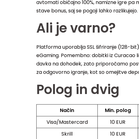
avtomati običajno 100%, namizne igre pa m
stave bonus, saj se pogoji lahko razlikujejo.
Ali je varno?
Platforma uporablja SSL šifriranje (128-bit
eGaming. Pomembno: dobitki iz Curacao li
davka na dohodek, zato priporočamo posve
za odgovorno igranje, kot so omejitve dep
Polog in dvig
Način
Min. polog
Visa/Mastercard
10 EUR
Skrill
10 EUR