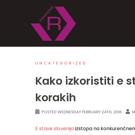
Skip
to
content
UNCATEGORIZED
Kako izkoristiti e
korakih
POSTED
WEDNESDAY FEBRUARY 24TH, 2016
M
E stave slovenija
izstopa na konkurenčnem t