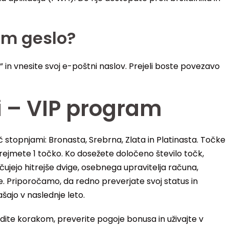
bim geslo?
o” in vnesite svoj e-poštni naslov. Prejeli boste povezavo
i – VIP program
stopnjami: Bronasta, Srebrna, Zlata in Platinasta. Točke
prejmete 1 točko. Ko dosežete določeno število točk,
učujejo hitrejše dvige, osebnega upravitelja računa,
. Priporočamo, da redno preverjate svoj status in
šajo v naslednje leto.
edite korakom, preverite pogoje bonusa in uživajte v