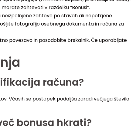
 morate zahtevati v razdelku “Bonusi”.
 neizpolnjene zahteve po stavah ali nepotrjene
ošljite fotografijo osebnega dokumenta in računa za
tno povezavo in posodobite brskalnik. Če uporabljate
nja
ifikacija računa?
ov. Včasih se postopek podaljša zaradi večjega števila
več bonusa hkrati?