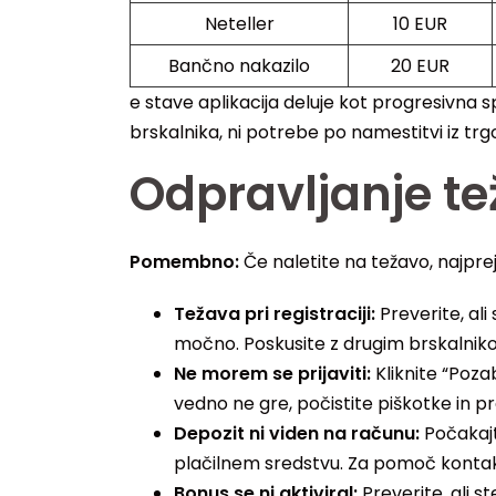
Neteller
10 EUR
Bančno nakazilo
20 EUR
e stave aplikacija deluje kot progresivna 
brskalnika, ni potrebe po namestitvi iz trgo
Odpravljanje te
Pomembno:
Če naletite na težavo, najprej
Težava pri registraciji:
Preverite, ali 
močno. Poskusite z drugim brskalnik
Ne morem se prijaviti:
Kliknite “Poza
vedno ne gre, počistite piškotke in p
Depozit ni viden na računu:
Počakajt
plačilnem sredstvu. Za pomoč kontak
Bonus se ni aktiviral:
Preverite, ali s