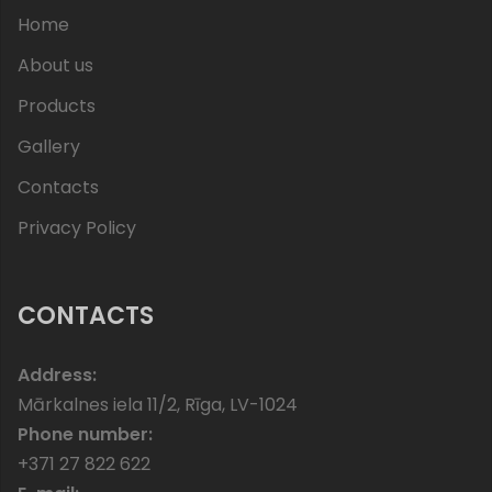
Home
About us
Products
Gallery
Contacts
Privacy Policy
CONTACTS
Address:
Mārkalnes iela 11/2, Rīga, LV-1024
Phone number:
+371 27 822 622