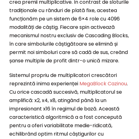
crea premii multiplicative. În contrast de sloturile
tradiționale cu rânduri de plată fixe, acestea
funcționăm pe un sistem de 6×4 role cu 4096
modalități de câștig. Fiecare spin activează
mecanismul nostru exclusiv de Cascading Blocks,
în care simbolurile câștigătoare se elimină și
permit noi simboluri care să cadă de sus, creând
șanse multiple de profit dintr-o unică mizare.
Sistemul propriu de multiplicatori crescători
reprezintă inima experienței
MegaBlock Cazinou
.
Cu orice cascadă succesivă, multiplicatorul se
amplifică: x2, x4, x8, atingând până la un
impresionant x16 în regimul de bază. Această
caracteristică algoritmică a a fost concepută
pentru a oferi variabilitate medie-ridicată,
echilibrând optim ritmul câștigurilor cu