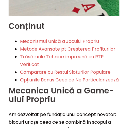
Conținut
Mecanismul Unică a Jocului Propriu
Metode Avansate pt Creșterea Profiturilor
Trăsăturile Tehnice împreună cu RTP
Verificat
Comparare cu Restul Sloturilor Populare
Opțiunile Bonus Ceea ce Ne Particularizează
Mecanica Unică a Game-
ului Propriu
Am dezvoltat pe fundația unui concept novator:
blocuri uriașe ceea ce se combină în scopul a