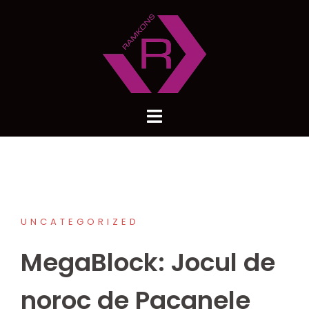
Skip
to
content
UNCATEGORIZED
MegaBlock: Jocul de
noroc de Pacanele