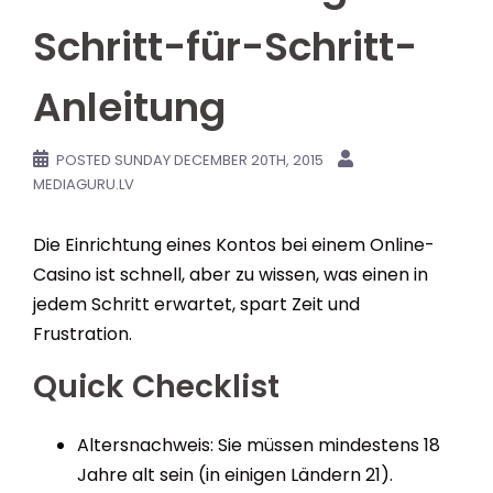
Schritt-für-Schritt-
Anleitung
POSTED
SUNDAY DECEMBER 20TH, 2015
MEDIAGURU.LV
Die Einrichtung eines Kontos bei einem Online-
Casino ist schnell, aber zu wissen, was einen in
jedem Schritt erwartet, spart Zeit und
Frustration.
Quick Checklist
Altersnachweis: Sie müssen mindestens 18
Jahre alt sein (in einigen Ländern 21).