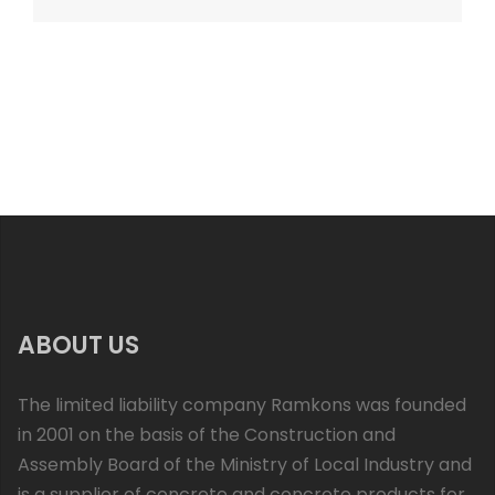
ABOUT US
The limited liability company Ramkons was founded
in 2001 on the basis of the Construction and
Assembly Board of the Ministry of Local Industry and
is a supplier of concrete and concrete products for