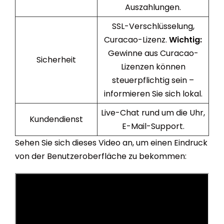
Auszahlungen.
SSL-Verschlüsselung,
Curacao-Lizenz.
Wichtig:
Gewinne aus Curacao-
Sicherheit
Lizenzen können
steuerpflichtig sein –
informieren Sie sich lokal.
Live-Chat rund um die Uhr,
Kundendienst
E-Mail-Support.
Sehen Sie sich dieses Video an, um einen Eindruck
von der Benutzeroberfläche zu bekommen: