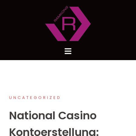
Skip
to
content
UNCATEGORIZED
National Casino
Kontoerstellung: