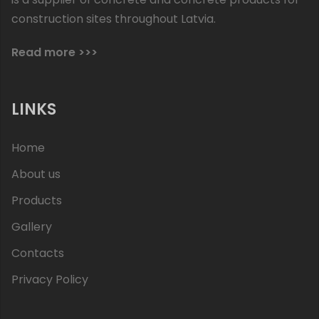
construction sites throughout Latvia.
Read more >>>
LINKS
Home
About us
Products
Gallery
Contacts
Privacy Policy