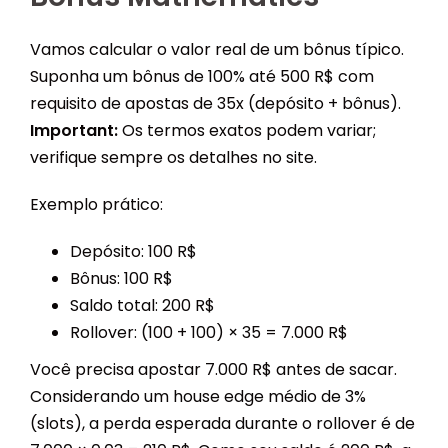
Vamos calcular o valor real de um bônus típico.
Suponha um bônus de 100% até 500 R$ com
requisito de apostas de 35x (depósito + bônus).
Important:
Os termos exatos podem variar;
verifique sempre os detalhes no site.
Exemplo prático:
Depósito: 100 R$
Bônus: 100 R$
Saldo total: 200 R$
Rollover: (100 + 100) × 35 = 7.000 R$
Você precisa apostar 7.000 R$ antes de sacar.
Considerando um house edge médio de 3%
(slots), a perda esperada durante o rollover é de