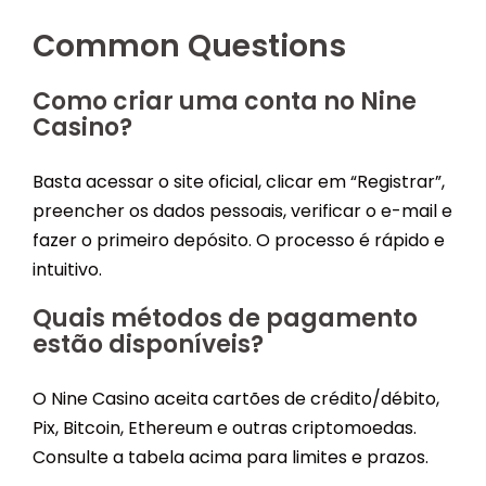
Common Questions
Como criar uma conta no Nine
Casino?
Basta acessar o site oficial, clicar em “Registrar”,
preencher os dados pessoais, verificar o e-mail e
fazer o primeiro depósito. O processo é rápido e
intuitivo.
Quais métodos de pagamento
estão disponíveis?
O Nine Casino aceita cartões de crédito/débito,
Pix, Bitcoin, Ethereum e outras criptomoedas.
Consulte a tabela acima para limites e prazos.