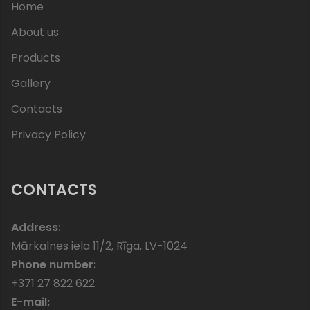
Home
About us
Products
Gallery
Contacts
Privacy Policy
CONTACTS
Address:
Mārkalnes iela 11/2, Rīga, LV-1024
Phone number:
+371 27 822 622
E-mail: