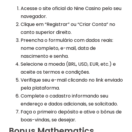
Acesse o site oficial do Nine Casino pelo seu
navegador.
Clique em “Registrar” ou “Criar Conta” no
canto superior direito.
Preencha o formulário com dados reais:
nome completo, e-mail, data de
nascimento e senha.
Selecione a moeda (BRL, USD, EUR, etc.) e
aceite os termos e condições.
Verifique seu e-mail clicando no link enviado
pela plataforma.
Complete o cadastro informando seu
endereço e dados adicionais, se solicitado.
Faça o primeiro depósito e ative o bônus de
boas-vindas, se desejar.
Bonus Mathematics