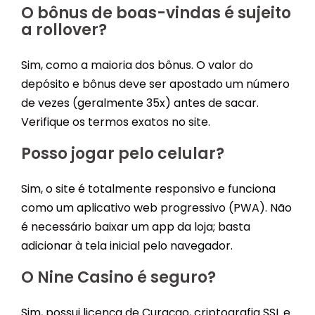
O bônus de boas-vindas é sujeito
a rollover?
Sim, como a maioria dos bônus. O valor do
depósito e bônus deve ser apostado um número
de vezes (geralmente 35x) antes de sacar.
Verifique os termos exatos no site.
Posso jogar pelo celular?
Sim, o site é totalmente responsivo e funciona
como um aplicativo web progressivo (PWA). Não
é necessário baixar um app da loja; basta
adicionar à tela inicial pelo navegador.
O Nine Casino é seguro?
Sim, possui licença de Curaçao, criptografia SSL e