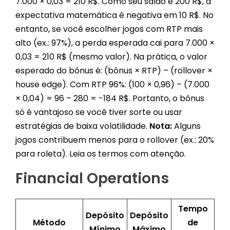
7.000 × 0,03 = 210 R$. Como seu saldo é 200 R$, a
expectativa matemática é negativa em 10 R$. No
entanto, se você escolher jogos com RTP mais
alto (ex.: 97%), a perda esperada cai para 7.000 ×
0,03 = 210 R$ (mesmo valor). Na prática, o valor
esperado do bônus é: (bônus × RTP) – (rollover ×
house edge). Com RTP 96%: (100 × 0,96) – (7.000
× 0,04) = 96 – 280 = -184 R$. Portanto, o bônus
só é vantajoso se você tiver sorte ou usar
estratégias de baixa volatilidade.
Nota:
Alguns
jogos contribuem menos para o rollover (ex.: 20%
para roleta). Leia os termos com atenção.
Financial Operations
Tempo
Depósito
Depósito
Método
de
Mínimo
Máximo