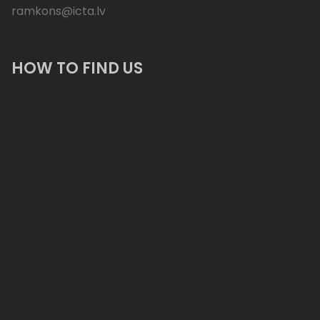
ramkons@icta.lv
HOW TO FIND US