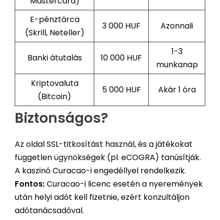
Mastercard)
E-pénztárca
3 000 HUF
Azonnali
(Skrill, Neteller)
1-3
Banki átutalás
10 000 HUF
munkanap
Kriptovaluta
5 000 HUF
Akár 1 óra
(Bitcoin)
Biztonságos?
Az oldal SSL-titkosítást használ, és a játékokat
független ügynökségek (pl. eCOGRA) tanúsítják.
A kaszinó Curacao-i engedéllyel rendelkezik.
Fontos:
Curacao-i licenc esetén a nyeremények
után helyi adót kell fizetnie, ezért konzultáljon
adótanácsadóval.