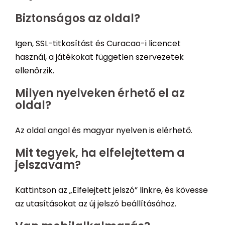
Biztonságos az oldal?
Igen, SSL-titkosítást és Curacao-i licencet
használ, a játékokat független szervezetek
ellenőrzik.
Milyen nyelveken érhető el az
oldal?
Az oldal angol és magyar nyelven is elérhető.
Mit tegyek, ha elfelejtettem a
jelszavam?
Kattintson az „Elfelejtett jelszó” linkre, és kövesse
az utasításokat az új jelszó beállításához.