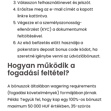
Válasszon felhasználónevet és jelszót.
Erősítse meg az e-mail címét a kapott
linkre kattintva.
Végezze el a személyazonosság-
ellenőrzést (KYC) a dokumentumok
feltöltésével.
Az első befizetés előtt használja a
pokerstars deposit bonus code kódot, ha
szeretné igénybe venni az üdvözlőbónuszt.
Hogyan működik a
fogadási feltétel?
A bónuszok általában wagering requirements
(fogadási követelmények) formájában járnak.
Példa: Tegyük fel, hogy kap egy 100%-os bónuszt
maximum 50 000 HUF értékben, 35-szörös