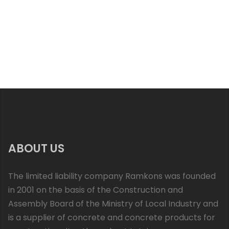
ABOUT US
The limited liability company Ramkons was founded
in 2001 on the basis of the Construction and
Assembly Board of the Ministry of Local Industry and
is a supplier of concrete and concrete products for