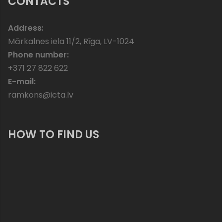
CONTACTS
Address:
Mārkalnes iela 11/2, Rīga, LV-1024
Phone number:
+371 27 822 622
E-mail:
ramkons@icta.lv
HOW TO FIND US