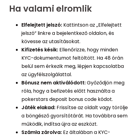
Ha valami elromlik
Elfelejtett jelszó:
Kattintson az „Elfelejtett
jelszó” linkre a bejelentkező oldalon, és
kövesse az utasításokat.
Kifizetés késik:
Ellenőrizze, hogy minden
KYC-dokumentumot feltöltött. Ha 48 órán
belül sem érkezik meg, lépjen kapcsolatba
az ügyfélszolgálattal.
Bónusz nem aktiválódott:
Győződjön meg
róla, hogy a befizetés előtt használta a
pokerstars deposit bonus code kódot.
Játék elakad:
Frissítse az oldalt vagy törölje
a böngésző gyorsítótárát. Ha továbbra sem
működik, indítsa újra az eszközt.
Számla zárolva:
Ez általában a KYC-