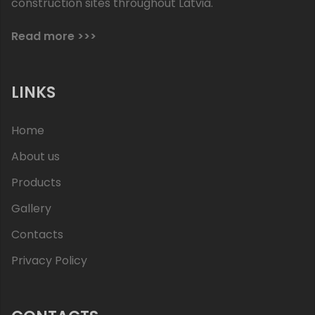
construction sites throughout Latvia.
Read more >>>
LINKS
Home
About us
Products
Gallery
Contacts
Privacy Policy