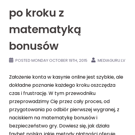
po kroku z
matematyką
bonusów
POSTED
MONDAY OCTOBER 19TH, 2015
MEDIAGURU.LV
Założenie konta w kasynie online jest szybkie, ale
dokładne poznanie każdego kroku oszczędza
czas i frustrację. W tym przewodniku
przeprowadzimy Cię przez cały proces, od
przygotowania po odbiór pierwszej wygranej, z
naciskiem na matematykę bonusów i
bezpieczeństwo gry. Dowiesz się, jak działa
favbet polska, jakie metody płatności oferuje