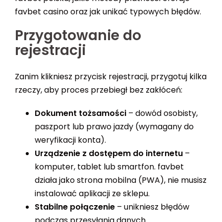
favbet casino oraz jak unikać typowych błędów.
Przygotowanie do
rejestracji
Zanim klikniesz przycisk rejestracji, przygotuj kilka
rzeczy, aby proces przebiegł bez zakłóceń:
Dokument tożsamości
– dowód osobisty,
paszport lub prawo jazdy (wymagany do
weryfikacji konta).
Urządzenie z dostępem do internetu
–
komputer, tablet lub smartfon. favbet
działa jako strona mobilna (PWA), nie musisz
instalować aplikacji ze sklepu.
Stabilne połączenie
– unikniesz błędów
podczas przesyłania danych.