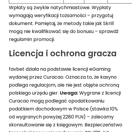
Wpłaty są zwykle natychmiastowe. Wypłaty
wymagają weryfikacji tożsamości – przygotuj
dokument. Pamiętaj, że metody takie jak Skrill
mogą nie kwalifikować się do bonusu – sprawdź
regulamin promocji.
Licencja i ochrona gracza
favbet działa na podstawie licencji eGaming
wydanej przez Curacao. Oznacza to, że kasyno
podlega regulacjom, ale nie jest objęte ochroną
polskiego urzędu gier.
Uwaga:
Wygrane z licencji
Curacao mogą podlegać opodatkowaniu
podatkiem dochodowym w Polsce (stawka 10%
od wygranych powyżej 2280 PLN) – zalecamy
skonsultowanie się z księgowym. Bezpieczeństwo