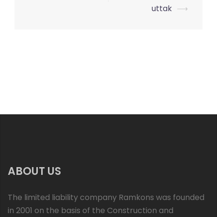
uttak
⟶
ABOUT US
The limited liability company Ramkons was founded
in 2001 on the basis of the Construction and