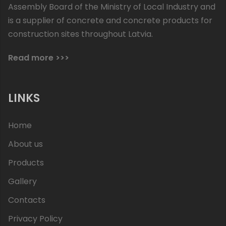
Assembly Board of the Ministry of Local Industry and
is a supplier of concrete and concrete products for
construction sites throughout Latvia.
Read more >>>
LINKS
Home
About us
Products
Gallery
Contacts
Privacy Policy