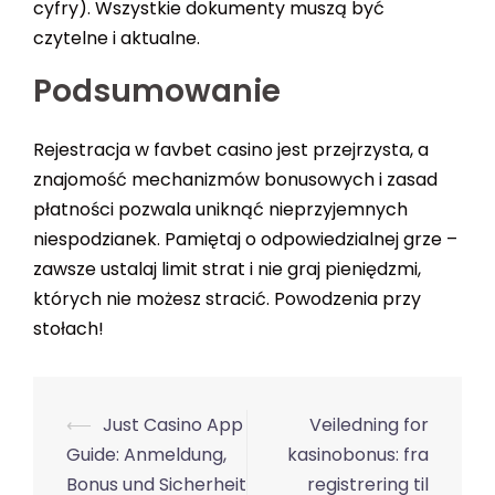
cyfry). Wszystkie dokumenty muszą być
czytelne i aktualne.
Podsumowanie
Rejestracja w favbet casino jest przejrzysta, a
znajomość mechanizmów bonusowych i zasad
płatności pozwala uniknąć nieprzyjemnych
niespodzianek. Pamiętaj o odpowiedzialnej grze –
zawsze ustalaj limit strat i nie graj pieniędzmi,
których nie możesz stracić. Powodzenia przy
stołach!
Post
⟵
Just Casino App
Veiledning for
navigation
Guide: Anmeldung,
kasinobonus: fra
Bonus und Sicherheit
registrering til