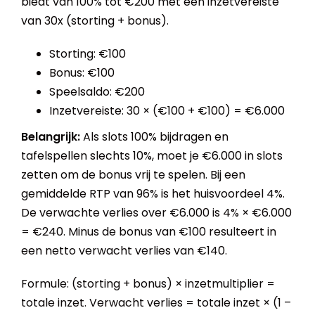
biedt van 100% tot €200 met een inzetvereiste
van 30x (storting + bonus).
Storting: €100
Bonus: €100
Speelsaldo: €200
Inzetvereiste: 30 × (€100 + €100) = €6.000
Belangrijk:
Als slots 100% bijdragen en
tafelspellen slechts 10%, moet je €6.000 in slots
zetten om de bonus vrij te spelen. Bij een
gemiddelde RTP van 96% is het huisvoordeel 4%.
De verwachte verlies over €6.000 is 4% × €6.000
= €240. Minus de bonus van €100 resulteert in
een netto verwacht verlies van €140.
Formule: (storting + bonus) × inzetmultiplier =
totale inzet. Verwacht verlies = totale inzet × (1 –