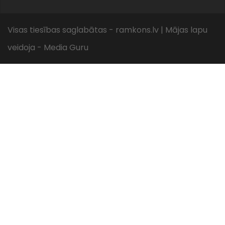
Visas tiesības saglabātas -
ramkons.lv
| Mājas lapu
veidoja -
Media Guru