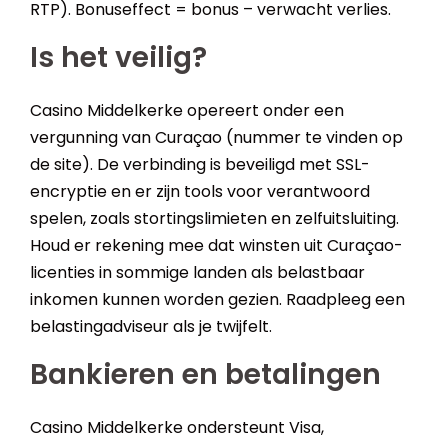
RTP). Bonuseffect = bonus – verwacht verlies.
Is het veilig?
Casino Middelkerke opereert onder een
vergunning van Curaçao (nummer te vinden op
de site). De verbinding is beveiligd met SSL-
encryptie en er zijn tools voor verantwoord
spelen, zoals stortingslimieten en zelfuitsluiting.
Houd er rekening mee dat winsten uit Curaçao-
licenties in sommige landen als belastbaar
inkomen kunnen worden gezien. Raadpleeg een
belastingadviseur als je twijfelt.
Bankieren en betalingen
Casino Middelkerke ondersteunt Visa,