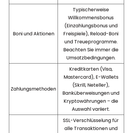
Typischerweise
Willkommensbonus
(Einzahlungsbonus und
Boni und Aktionen
Freispiele), Reload-Boni
und Treueprogramme.
Beachten Sie immer die
Umsatzbedingungen.
Kreditkarten (Visa,
Mastercard), E-Wallets
(Skrill, Neteller),
Zahlungsmethoden
Banküberweisungen und
Kryptowährungen – die
Auswahl variiert.
SSL-Verschlüsselung für
alle Transaktionen und