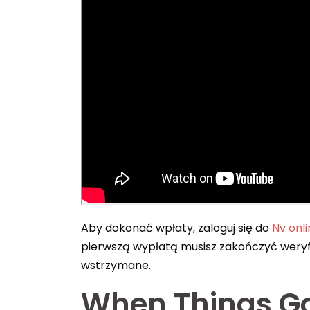
Aby dokonać wpłaty, zaloguj się do
Nv onl
pierwszą wypłatą musisz zakończyć weryf
wstrzymane.
When Things G