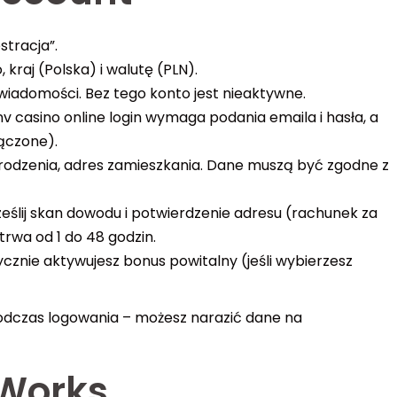
estracja”.
 kraj (Polska) i walutę (PLN).
 z wiadomości. Bez tego konto jest nieaktywne.
nv casino online login wymaga podania emaila i hasła, a
łączone).
ę urodzenia, adres zamieszkania. Dane muszą być zgodne z
ześlij skan dowodu i potwierdzenie adresu (rachunek za
rwa od 1 do 48 godzin.
cznie aktywujesz bonus powitalny (jeśli wybierzesz
 podczas logowania – możesz narazić dane na
Works