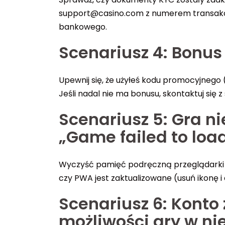
support@casino.com z numerem transakcji.
bankowego.
Scenariusz 4: Bonus
Upewnij się, że użyłeś kodu promocyjnego 
Jeśli nadal nie ma bonusu, skontaktuj się 
Scenariusz 5: Gra n
„Game failed to loa
Wyczyść pamięć podręczną przeglądarki (C
czy PWA jest zaktualizowane (usuń ikonę i
Scenariusz 6: Konto
możliwości gry w nie