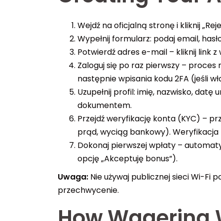
Wejdź na oficjalną stronę i kliknij „Rej
Wypełnij formularz: podaj email, hasło,
Potwierdź adres e-mail – kliknij link
Zaloguj się po raz pierwszy – proces 
następnie wpisania kodu 2FA (jeśli w
Uzupełnij profil: imię, nazwisko, dat
dokumentem.
Przejdź weryfikację konta (KYC) – pr
prąd, wyciąg bankowy). Weryfikacja t
Dokonaj pierwszej wpłaty – automaty
opcję „Akceptuję bonus”).
Uwaga:
Nie używaj publicznej sieci Wi-Fi
przechwycenie.
How Wagering 