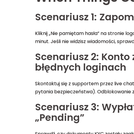
Scenariusz 1: Zapom
Kliknij „Nie pamiętam hasła” na stronie log
minut. Jeśli nie widzisz wiadomości, spraw
Scenariusz 2: Konto
błędnych loginach
Skontaktuj się z supportem przez live ch
pytania bezpieczeństwa). Odblokowanie z
Scenariusz 3: Wypła
„Pending”
Sprawdź, czy dokumenty KYC zostały zaakce