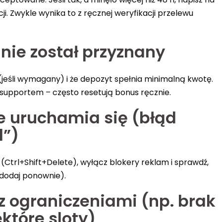
 Zwykle wynika to z ręcznej weryfikacji przelewu
 nie został przyznany
(jeśli wymagany) i że depozyt spełnia minimalną kwotę.
z supportem – często resetują bonus ręcznie.
ie uruchamia się (błąd
d”)
trl+Shift+Delete), wyłącz blokery reklam i sprawdź,
 dodaj ponownie).
 z ograniczeniami (np. brak
które sloty)