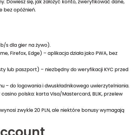
y. Dowiesz się, jak założyć konto, zweryfikować dane,
e bez opóźnień.
b/s dla gier na żywo).
, Firefox, Edge) – aplikacja działa jako PWA, bez
y lub paszport) – niezbędny do weryfikacji KYC przed
nu – do logowania i dwuskładnikowego uwierzytelniania.
asino polska: karta Visa/Mastercard, BLIK, przelew
 wynosi zwykle 20 PLN, ale niektóre bonusy wymagają
Account