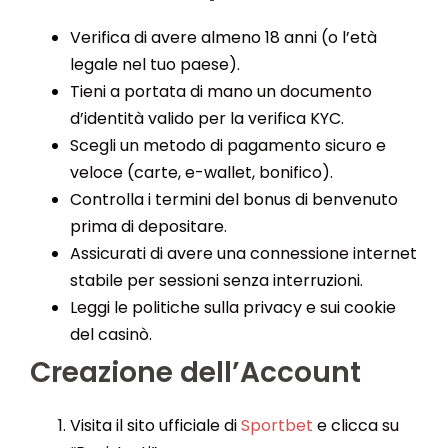
Verifica di avere almeno 18 anni (o l’età
legale nel tuo paese).
Tieni a portata di mano un documento
d’identità valido per la verifica KYC.
Scegli un metodo di pagamento sicuro e
veloce (carte, e-wallet, bonifico).
Controlla i termini del bonus di benvenuto
prima di depositare.
Assicurati di avere una connessione internet
stabile per sessioni senza interruzioni.
Leggi le politiche sulla privacy e sui cookie
del casinò.
Creazione dell’Account
Visita il sito ufficiale di
Sportbet
e clicca su