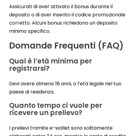
Assicurati di aver attivato il bonus durante il
deposito o di aver inserito il codice promozionale
corretto. Alcuni bonus richiedono un deposito
minimo specifico.
Domande Frequenti (FAQ)
Qual è l’età minima per
registrarsi?
Devi avere almeno 18 anni, o l’età legale nel tuo
paese di residenza.
Quanto tempo ci vuole per
ricevere un prelievo?
I prelievi tramite e-wallet sono solitamente