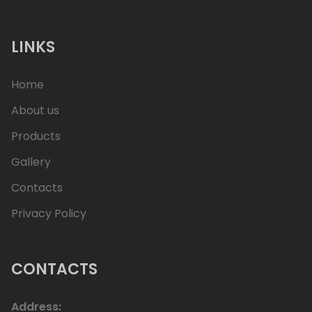
LINKS
Home
About us
Products
Gallery
Contacts
Privacy Policy
CONTACTS
Address: