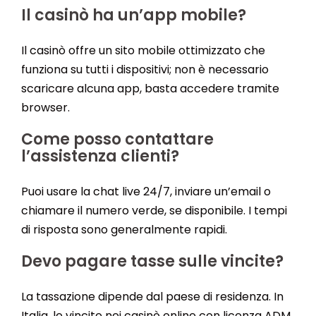
Il casinò ha un’app mobile?
Il casinò offre un sito mobile ottimizzato che
funziona su tutti i dispositivi; non è necessario
scaricare alcuna app, basta accedere tramite
browser.
Come posso contattare
l’assistenza clienti?
Puoi usare la chat live 24/7, inviare un’email o
chiamare il numero verde, se disponibile. I tempi
di risposta sono generalmente rapidi.
Devo pagare tasse sulle vincite?
La tassazione dipende dal paese di residenza. In
Italia, le vincite nei casinò online con licenza ADM