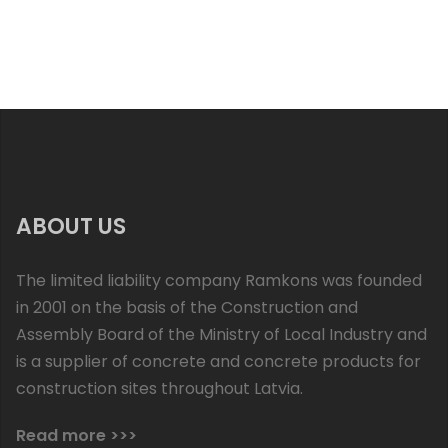
ABOUT US
The limited liability company Ramkons was founded
in 2001 on the basis of the Construction and
Assembly Board of the Ministry of Local Industry and
is a supplier of concrete and concrete products for
construction sites throughout Latvia.
Read more >>>