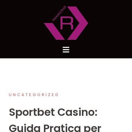
Skip
to
content
UNCATEGORIZED
Sportbet Casino:
Guida Pratica per