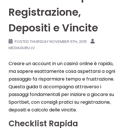
Registrazione,
Depositi e Vincite
POSTED
THURSDAY NOVEMBER 5TH, 2015
MEDIAGURU.LV
Creare un account in un casinò online è rapido,
ma sapere esattamente cosa aspettarsi a ogni
passaggio fa risparmiare tempo e frustrazione.
Questa guida ti accompagna attraverso i
passaggi fondamentali per iniziare a giocare su
Sportbet, con consigli pratici su registrazione,
depositi e calcolo delle vincite.
Checklist Rapida