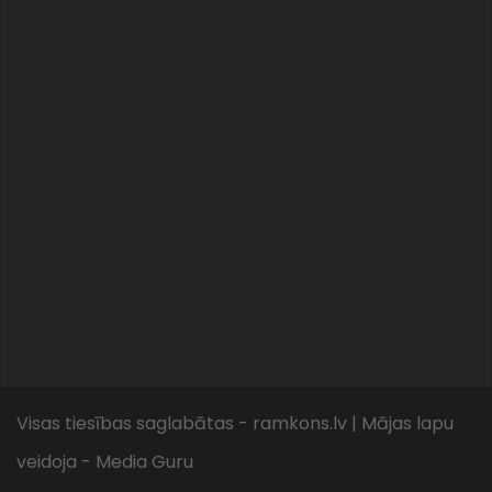
Visas tiesības saglabātas -
ramkons.lv
| Mājas lapu
veidoja -
Media Guru