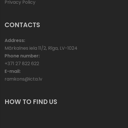
Privacy Policy
CONTACTS
Address:
Mārkalnes iela 11/2, Rīga, LV-1024
Phone number:
+371 27 822 622
E-mail:
ramkons@icta.lv
HOW TO FIND US