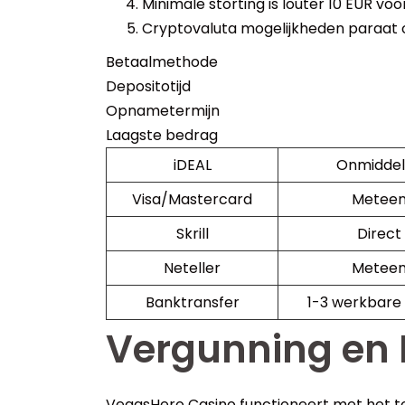
Minimale storting is louter 10 EUR vo
Cryptovaluta mogelijkheden paraat o
Betaalmethode
Depositotijd
Opnametermijn
Laagste bedrag
iDEAL
Onmiddell
Visa/Mastercard
Metee
Skrill
Direct
Neteller
Metee
Banktransfer
1-3 werkbare
Vergunning en
VegasHero Casino functioneert met het t