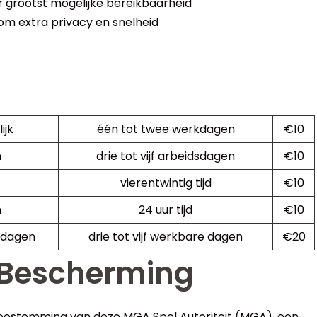
or grootst mogelijke bereikbaarheid
m extra privacy en snelheid
ijk
één tot twee werkdagen
€10
n
drie tot vijf arbeidsdagen
€10
vierentwintig tijd
€10
n
24 uur tijd
€10
 dagen
drie tot vijf werkbare dagen
€20
 Bescherming
oestemming van deze MGA Spel Autoriteit (MGA), een