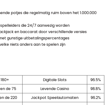
nde potjes die regelmatig ruim boven het 1.000.000
e spelleiders die 24/7 aanwezig worden
blackjack en baccarat door verschillende versies
et gunstige uitbetalingspercentages
elke niets anders aan te spelen zijn
180+
Digitale Slots
96.5%
en de 75
Levende Casino
98.8%
en de 220
Jackpot Speelautomaten
96.2%