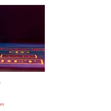
e
ies