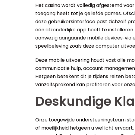
Het casino wordt volledig afgestemd voor 
toegang heeft tot je geliefde games. Ofsc
deze gebruikersinterface past zichzelf pr
één afzonderlijke app hoeft te installere
aanwezig aangaande mobile devices, via e
speelbeleving zoals deze computer uitvoe
Deze mobile uitvoering houdt vast alle m
communicatie hulp, account management 
Hetgeen betekent dit je tijdens reizen bet
vanzelfsprekend kan profiteren voor onze 
Deskundige Kla
Onze toegewijde ondersteuningsteam sta
of moeilijkheid hetgeen u wellicht ervaart.