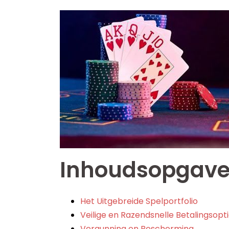
Inhoudsopgav
Het Uitgebreide Spelportfolio
Veilige en Razendsnelle Betalingsopt
Vergunning en Bescherming