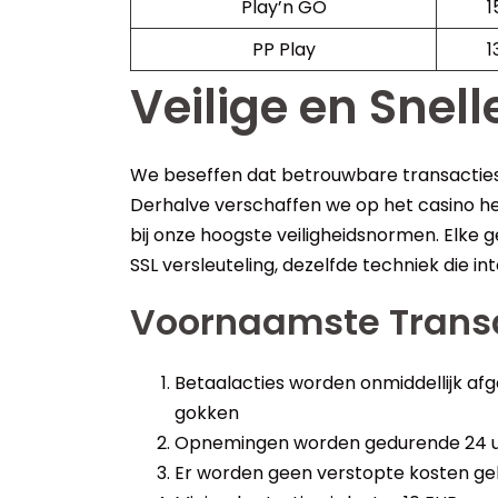
Play’n GO
1
PP Play
1
Veilige en Sne
We beseffen dat betrouwbare transacties 
Derhalve verschaffen we op het casino 
bij onze hoogste veiligheidsnormen. Elke
SSL versleuteling, dezelfde techniek die in
Voornaamste Trans
Betaalacties worden onmiddellijk afg
gokken
Opnemingen worden gedurende 24 uur
Er worden geen verstopte kosten g