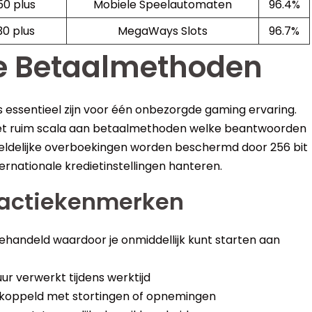
50 plus
Mobiele Speelautomaten
96.4%
30 plus
MegaWays Slots
96.7%
lle Betaalmethoden
essentieel zijn voor één onbezorgde gaming ervaring.
het ruim scala aan betaalmethoden welke beantwoorden
 geldelijke overboekingen worden beschermd door 256 bit
ternationale kredietinstellingen hanteren.
actiekenmerken
ehandeld waardoor je onmiddellijk kunt starten aan
 verwerkt tijdens werktijd
ekoppeld met stortingen of opnemingen