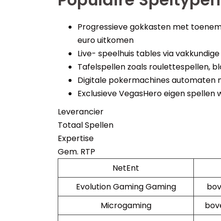
Progressieve gokkasten met toeneme
euro uitkomen
Live- speelhuis tables via vakkundig
Tafelspellen zoals roulettespellen, 
Digitale pokermachines automaten m
Exclusieve VegasHero eigen spellen w
Leverancier
Totaal Spellen
Expertise
Gem. RTP
NetEnt
Evolution Gaming Gaming
bov
Microgaming
bov