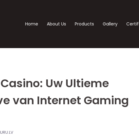
Home
About Us
Products
Gallery
Certi
 Casino: Uw Ultieme
ve van Internet Gaming
URU.LV