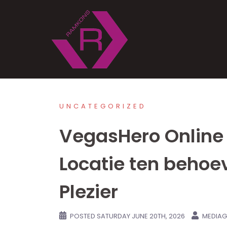
Skip
to
content
UNCATEGORIZED
VegasHero Online
Locatie ten behoe
Plezier
POSTED
SATURDAY JUNE 20TH, 2026
MEDIAG