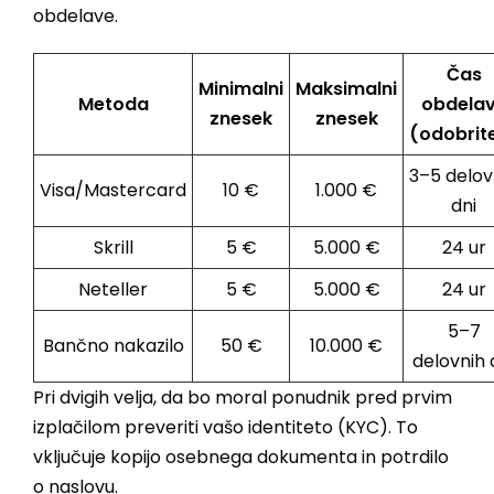
obdelave.
Čas
Minimalni
Maksimalni
Metoda
obdela
znesek
znesek
(odobrit
3–5 delov
Visa/Mastercard
10 €
1.000 €
dni
Skrill
5 €
5.000 €
24 ur
Neteller
5 €
5.000 €
24 ur
5–7
Bančno nakazilo
50 €
10.000 €
delovnih 
Pri dvigih velja, da bo moral ponudnik pred prvim
izplačilom preveriti vašo identiteto (KYC). To
vključuje kopijo osebnega dokumenta in potrdilo
o naslovu.