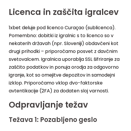
Licenca in zaščita igralcev
1xbet deluje pod licenco Curaçao (sublicenca).
Pomembno: dobitki iz igralnic s to licenco so v
nekaterih državah (npr. Sloveniji) obdavčeni kot
drugi prihodki – priporočamo posvet z davčnim
svetovalcem. Igralnica uporablja SSL šifriranje za
zaščito podatkov in ponuja orodja za odgovorno
igranje, kot so omejitve depozitov in samodejni
izklop. Priporočamo vklop dvo-faktorske
avtentikacije (2FA) za dodaten sloj varnosti.
Odpravljanje težav
Težava 1: Pozabljeno geslo