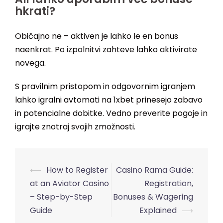
hkrati?
Običajno ne – aktiven je lahko le en bonus
naenkrat. Po izpolnitvi zahteve lahko aktivirate
novega.
S pravilnim pristopom in odgovornim igranjem
lahko igralni avtomati na 1xbet prinesejo zabavo
in potencialne dobitke. Vedno preverite pogoje in
igrajte znotraj svojih zmožnosti.
Post
⟵
How to Register
Casino Rama Guide:
navigation
at an Aviator Casino
Registration,
– Step-by-Step
Bonuses & Wagering
Guide
Explained
⟶