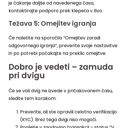
je čakanje daljše od navedenega časa,
kontaktirajte podporo prek klepeta v živo.
Težava 5: Omejitev igranja
Če naletite na sporočilo “Omejitev zaradi
odgovornega igranja”, preverite svoje nastavitve
in po potrebi počakajte na preklic omejitve.
Dobro je vedeti – zamuda
pri dvigu
Če se vaš dvig ne izvede v pričakovanem času,
sledite tem korakom:
Preverite, ali ste opravili celotno verifikacijo
(KYC). Brez tega dvigi niso mogoči.
Poglejte v zgodovino transakcij – status “V