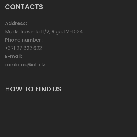
CONTACTS
Address:
Mārkalnes iela 11/2, Rīga, LV-1024
Phone number:
+371 27 822 622
E-mail:
ramkons@icta.lv
HOW TO FIND US