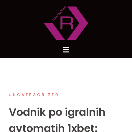
Skip
to
content
UNCATEGORIZED
Vodnik po igralnih
avtomatih 1xbet: