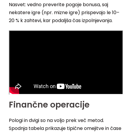
Nasvet: vedno preverite pogoje bonusa, saj
nekatere igre (npr. mizne igre) prispevajo le 10–
20 % k zahtevi, kar podaljša čas izpolnjevanja.
Finančne operacije
Pologi in dvigi so na voljo prek več metod.
Spodnja tabela prikazuje tipične omejitve in čase