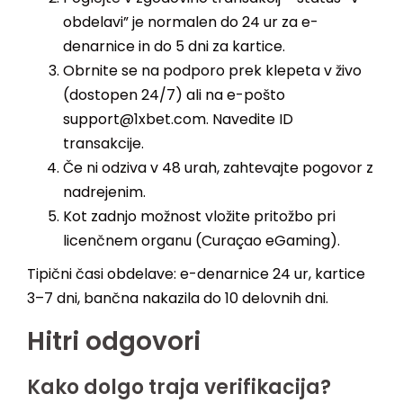
obdelavi” je normalen do 24 ur za e-
denarnice in do 5 dni za kartice.
Obrnite se na podporo prek klepeta v živo
(dostopen 24/7) ali na e-pošto
support@1xbet.com. Navedite ID
transakcije.
Če ni odziva v 48 urah, zahtevajte pogovor z
nadrejenim.
Kot zadnjo možnost vložite pritožbo pri
licenčnem organu (Curaçao eGaming).
Tipični časi obdelave: e-denarnice 24 ur, kartice
3–7 dni, bančna nakazila do 10 delovnih dni.
Hitri odgovori
Kako dolgo traja verifikacija?