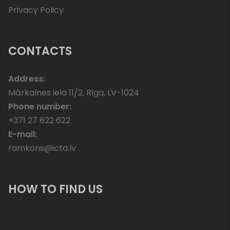
Privacy Policy
CONTACTS
Address:
Mārkalnes iela 11/2, Rīga, LV-1024
Phone number:
+371 27 822 622
E-mail:
ramkons@icta.lv
HOW TO FIND US