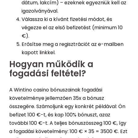
dátum, lakcím) – ezeknek egyezniük kell az
igazolványával.
Válassza ki a kívánt fizetési módot, és
végezze el az első befizetést (minimum 10
€).
Erősítse meg a regisztrációt az e-mailben
kapott linkkel.
Hogyan működik a
fogadási feltétel?
A Wintino casino bónuszainak fogadási
követelménye jellemzően 35x a bónusz
összegére. Számoljunk egy konkrét példával: Ön
befizet 100 €-t, és kap 100% bónuszt, azaz
további 100 €-t. A teljes bónuszösszeg 100 €, így
a fogadási követelmény: 100 € × 35 = 3500 €. Ezt