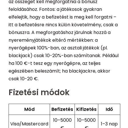
az összeget kell megforgatnia a bónusz
feloldásához. Fontos: a játékosok gyakran
elfelejtik, hogy a befizetést is meg kell forgatni –
itt a befizetésre nincs külön követelmény, csak a
bónuszra. A megforgatáshoz járulnak hozzá a
nyereményjátékok eltérő mértékben: a
nyerőgépek 100%-ban, az asztali játékok (pl.
blackjack) csak 10-20%-ban számítanak. Például
ha 100 €-t tesz egy nyerőgépre, az teljes
egészében beleszámít; ha blackjackre, akkor
csak 10-20 €.
Fizetési módok
Mód
Befizetés
Kifizetés
Idő
10–5000
10–5000
Visa/Mastercard
1–3 nap
€
€