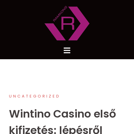
Skip
to
content
UNCATEGORIZED
Wintino Casino első
kifizetés: lépésről