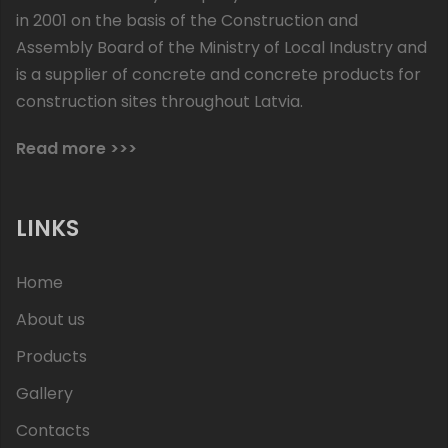
in 2001 on the basis of the Construction and
Assembly Board of the Ministry of Local Industry and
is a supplier of concrete and concrete products for
construction sites throughout Latvia.
Read more >>>
LINKS
Home
About us
Products
Gallery
Contacts