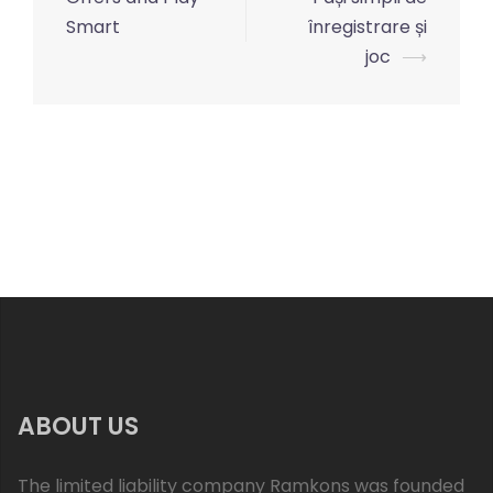
Smart
înregistrare și
joc
⟶
ABOUT US
The limited liability company Ramkons was founded