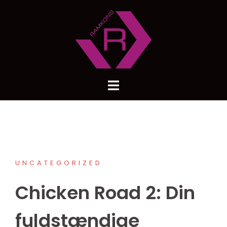
Skip
to
content
UNCATEGORIZED
Chicken Road 2: Din
fuldstændige