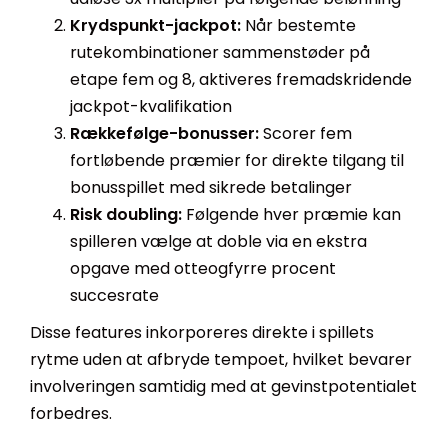
Krydspunkt-jackpot:
Når bestemte
rutekombinationer sammenstøder på
etape fem og 8, aktiveres fremadskridende
jackpot-kvalifikation
Rækkefølge-bonusser:
Scorer fem
fortløbende præmier for direkte tilgang til
bonusspillet med sikrede betalinger
Risk doubling:
Følgende hver præmie kan
spilleren vælge at doble via en ekstra
opgave med otteogfyrre procent
succesrate
Disse features inkorporeres direkte i spillets
rytme uden at afbryde tempoet, hvilket bevarer
involveringen samtidig med at gevinstpotentialet
forbedres.