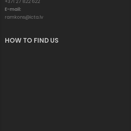
+371 27 822 622
E-mail:
ramkons@icta.lv
HOW TO FIND US