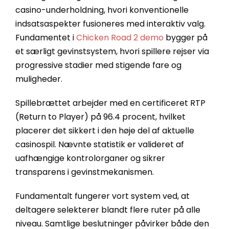
casino-underholdning, hvori konventionelle
indsatsaspekter fusioneres med interaktiv valg.
Fundamentet i
Chicken Road 2 demo
bygger på
et særligt gevinstsystem, hvori spillere rejser via
progressive stadier med stigende fare og
muligheder.
Spillebrættet arbejder med en certificeret RTP
(Return to Player) på 96.4 procent, hvilket
placerer det sikkert i den høje del af aktuelle
casinospil. Nævnte statistik er valideret af
uafhængige kontrolorganer og sikrer
transparens i gevinstmekanismen.
Fundamentalt fungerer vort system ved, at
deltagere selekterer blandt flere ruter på alle
niveau. Samtlige beslutninger påvirker både den