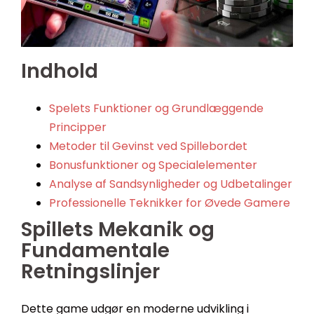
Indhold
Spelets Funktioner og Grundlæggende
Principper
Metoder til Gevinst ved Spillebordet
Bonusfunktioner og Specialelementer
Analyse af Sandsynligheder og Udbetalinger
Professionelle Teknikker for Øvede Gamere
Spillets Mekanik og
Fundamentale
Retningslinjer
Dette game udgør en moderne udvikling i