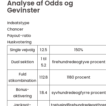
Analyse af Odds og
Gevinster
Indsatstype
Chancer
Payout-ratio
Huskvotering
Single vejvalg
1:2.5
150%
1 til
Dual sektion
firehundredeogtyve procent
5.2
Fuld
1:12.8
1180 procent
stikombination
Bonus-
1:8.4
syvhundredeogfyrre procent
aktivering
Jackpot-
tretusindfirehundredeogthre