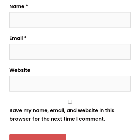
Name
*
Email
*
Website
Save my name, email, and website in this
browser for the next time I comment.