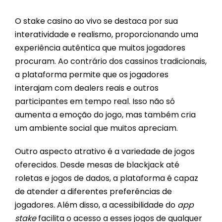
O stake casino ao vivo se destaca por sua
interatividade e realismo, proporcionando uma
experiência autêntica que muitos jogadores
procuram. Ao contrário dos cassinos tradicionais,
a plataforma permite que os jogadores
interajam com dealers reais e outros
participantes em tempo real. Isso não só
aumenta a emoção do jogo, mas também cria
um ambiente social que muitos apreciam.
Outro aspecto atrativo é a variedade de jogos
oferecidos. Desde mesas de blackjack até
roletas e jogos de dados, a plataforma é capaz
de atender a diferentes preferências de
jogadores. Além disso, a acessibilidade do
app
stake
facilita o acesso a esses jogos de qualquer