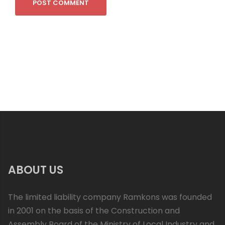
ABOUT US
The limited liability company Ramkons was founded
in 2001 on the basis of the Construction and
Assembly Board of the Ministry of Local Industry and