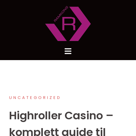
Skip
to
content
UNCATEGORIZED
Highroller Casino –
komplett guide til