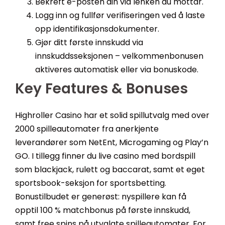
Bekreft e-posten din via lenken du mottar.
Logg inn og fullfør verifiseringen ved å laste
opp identifikasjonsdokumenter.
Gjør ditt første innskudd via
innskuddsseksjonen – velkommenbonusen
aktiveres automatisk eller via bonuskode.
Key Features & Bonuses
Highroller Casino har et solid spillutvalg med over
2000 spilleautomater fra anerkjente
leverandører som NetEnt, Microgaming og Play’n
GO. I tillegg finner du live casino med bordspill
som blackjack, rulett og baccarat, samt et eget
sportsbook-seksjon for sportsbetting.
Bonustilbudet er generøst: nyspillere kan få
opptil 100 % matchbonus på første innskudd,
samt free spins på utvalgte spilleautomater. For