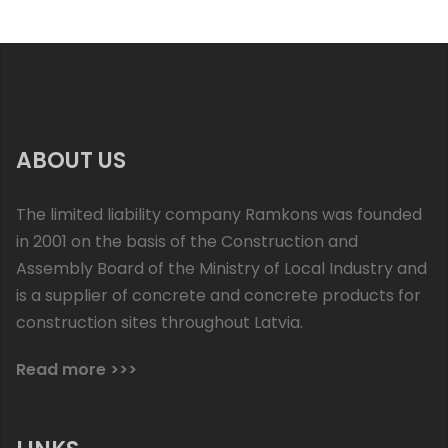
ABOUT US
The limited liability company Ramkons was founded
in 2001 on the basis of the Construction and
Assembly Board of the Ministry of Local Industry and
is a supplier of concrete and concrete products for
construction sites throughout Latvia.
Read more >>>