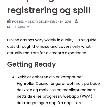
registrering og spill
POSTED
MONDAY DECEMBER 24TH, 2018
MEDIAGURU.LV
Online casinos vary widely in quality — this guide
cuts through the noise and covers only what
actually matters for a smooth experience.
Getting Ready
Sjekk at enheten din er kompatibel:
Highroller Casino fungerer optimalt på både
desktop og mobil via en mobiloptimalisert
nettside eller progressiv webapp (PWA) –
du trenger ingen app fra app store.