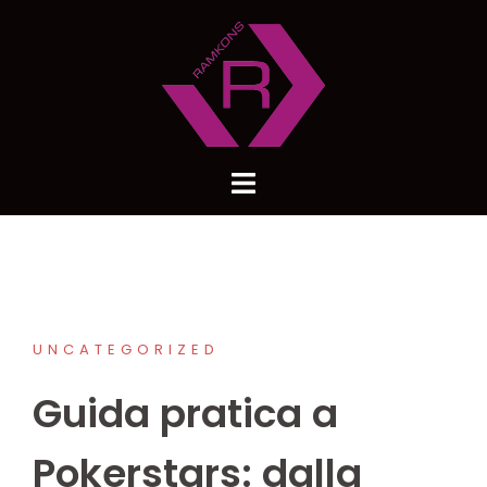
Skip
to
content
UNCATEGORIZED
Guida pratica a
Pokerstars: dalla