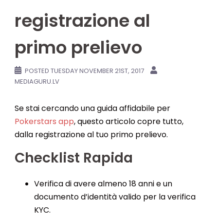
registrazione al
primo prelievo
POSTED
TUESDAY NOVEMBER 21ST, 2017
MEDIAGURU.LV
Se stai cercando una guida affidabile per
Pokerstars app
, questo articolo copre tutto,
dalla registrazione al tuo primo prelievo.
Checklist Rapida
Verifica di avere almeno 18 anni e un
documento d’identità valido per la verifica
KYC.