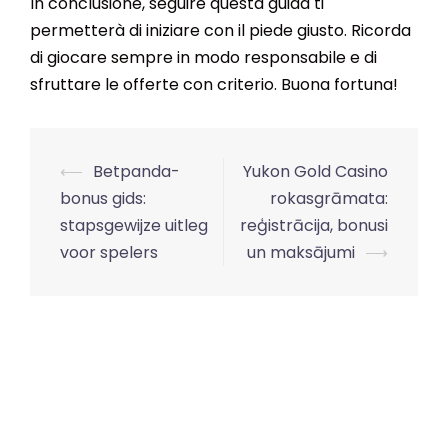
In conclusione, seguire questa guida ti
permetterà di iniziare con il piede giusto. Ricorda
di giocare sempre in modo responsabile e di
sfruttare le offerte con criterio. Buona fortuna!
Post
⟵
Betpanda-
Yukon Gold Casino
navigation
bonus gids:
rokasgrāmata:
stapsgewijze uitleg
reģistrācija, bonusi
voor spelers
un maksājumi
⟶