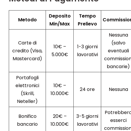
Deposito
Tempo
Metodo
Commissio
Min/Max
Prelievo
Nessuna
Carte di
(salvo
10€ –
1-3 giorni
credito (Visa,
eventuali
5.000€
lavorativi
Mastercard)
commission
bancarie)
Portafogli
elettronici
10€ –
24 ore
Nessuna
(Skrill,
10.000€
Neteller)
Potrebber
Bonifico
20€ –
3-5 giorni
esserci
bancario
10.000€
lavorativi
commission