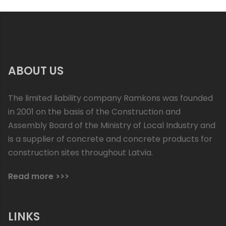
ABOUT US
The limited liability company Ramkons was founded
in 2001 on the basis of the Construction and
Assembly Board of the Ministry of Local Industry and
is a supplier of concrete and concrete products for
construction sites throughout Latvia.
Read more >>>
LINKS