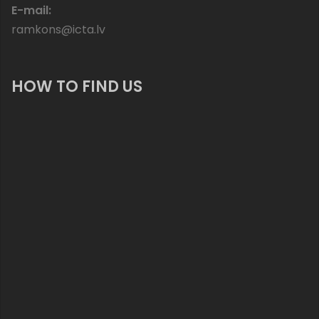
E-mail:
ramkons@icta.lv
HOW TO FIND US