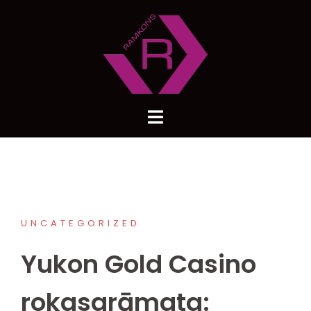
Skip
to
content
UNCATEGORIZED
Yukon Gold Casino
rokasgrāmata: