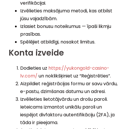
verifikācijai.
Izvēlieties maksājuma metodi, kas atbilst
jūsu vajadzībām.
Izlasiet bonusu noteikumus — īpaši likmju
prasības.
Spēlējiet atbildīgi, nosakot limitus.
Konta izveide
Dodieties uz
https://yukongold-casino-
lv.com/
un noklikšķiniet uz “Reģistrēties”.
Aizpildiet reģistrācijas formu ar savu vārdu,
e-pastu, dzimšanas datumu un adresi.
Izvēlieties lietotājvārdu un drošu paroli.
Ieteicams izmantot unikālu paroli un
iespējot divfaktoru autentifikāciju (2FA), ja
tāda ir pieejama.