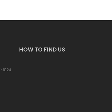
HOW TO FIND US
LV-1024