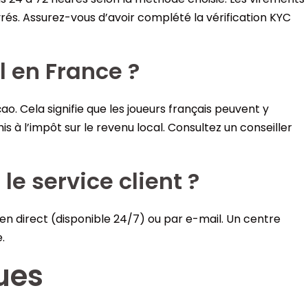
rés. Assurez-vous d’avoir complété la vérification KYC
l en France ?
o. Cela signifie que les joueurs français peuvent y
s à l’impôt sur le revenu local. Consultez un conseiller
e service client ?
 en direct (disponible 24/7) ou par e-mail. Un centre
.
ues