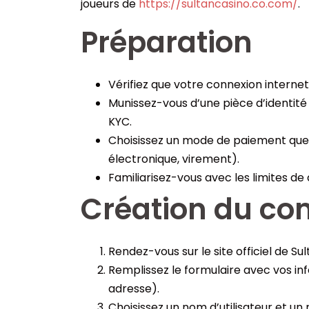
joueurs de
https://sultancasino.co.com/
.
Préparation
Vérifiez que votre connexion internet
Munissez-vous d’une pièce d’identité v
KYC.
Choisissez un mode de paiement que v
électronique, virement).
Familiarisez-vous avec les limites de 
Création du co
Rendez-vous sur le site officiel de Sult
Remplissez le formulaire avec vos in
adresse).
Choisissez un nom d’utilisateur et un