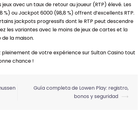
 jeux avec un taux de retour au joueur (RTP) élevé. Les
%) ou Jackpot 6000 (98,8 %) offrent d’excellents RTP.
certains jackpots progressifs dont le RTP peut descendre
ez les variantes avec le moins de jeux de cartes et la
e de la maison.
ez pleinement de votre expérience sur Sultan Casino tout
Bonne chance !
onussen
Guía completa de Lowen Play: registro,
bonos y seguridad
⟶