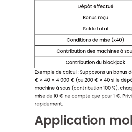
Dépôt effectué
Bonus reçu
Solde total
Conditions de mise (x40)
Contribution des machines à so
Contribution du blackjack
Exemple de calcul : Supposons un bonus d
€ × 40 = 4 000 € (ou 200 € × 40 si le dépôt
machine à sous (contribution 100 %), cha
mise de 10 € ne compte que pour 1 €. Privil
rapidement.
Application mo