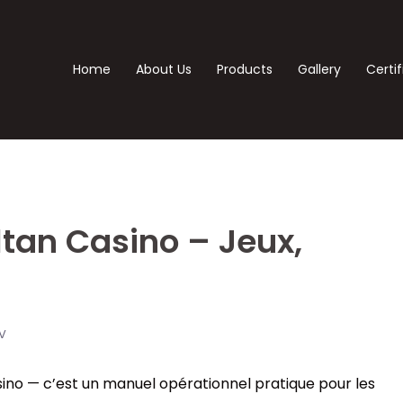
Home
About Us
Products
Gallery
Certi
ltan Casino – Jeux,
V
sino — c’est un manuel opérationnel pratique pour les