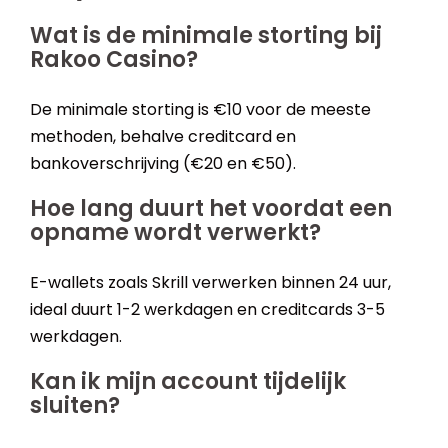
Wat is de minimale storting bij
Rakoo Casino?
De minimale storting is €10 voor de meeste
methoden, behalve creditcard en
bankoverschrijving (€20 en €50).
Hoe lang duurt het voordat een
opname wordt verwerkt?
E-wallets zoals Skrill verwerken binnen 24 uur,
ideal duurt 1-2 werkdagen en creditcards 3-5
werkdagen.
Kan ik mijn account tijdelijk
sluiten?