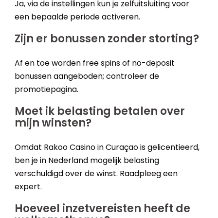
Ja, via de instellingen kun je zelfuitsluiting voor
een bepaalde periode activeren.
Zijn er bonussen zonder storting?
Af en toe worden free spins of no-deposit
bonussen aangeboden; controleer de
promotiepagina.
Moet ik belasting betalen over
mijn winsten?
Omdat Rakoo Casino in Curaçao is gelicentieerd,
ben je in Nederland mogelijk belasting
verschuldigd over de winst. Raadpleeg een
expert.
Hoeveel inzetvereisten heeft de