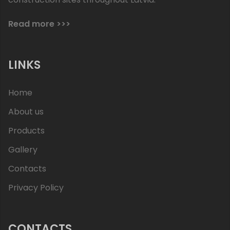
Read more >>>
LINKS
Home
About us
Products
Gallery
Contacts
Privacy Policy
CONTACTS