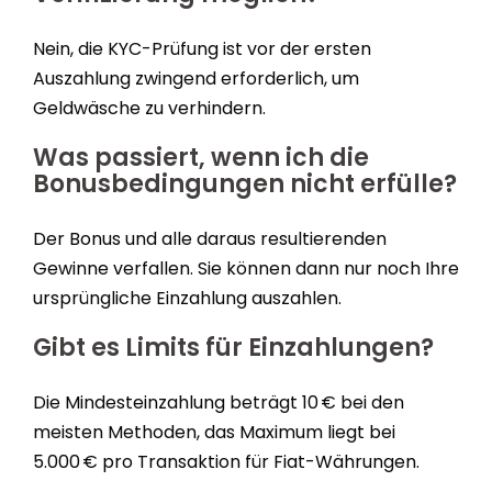
Nein, die KYC-Prüfung ist vor der ersten
Auszahlung zwingend erforderlich, um
Geldwäsche zu verhindern.
Was passiert, wenn ich die
Bonusbedingungen nicht erfülle?
Der Bonus und alle daraus resultierenden
Gewinne verfallen. Sie können dann nur noch Ihre
ursprüngliche Einzahlung auszahlen.
Gibt es Limits für Einzahlungen?
Die Mindesteinzahlung beträgt 10 € bei den
meisten Methoden, das Maximum liegt bei
5.000 € pro Transaktion für Fiat-Währungen.