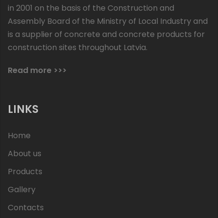
in 2001 on the basis of the Construction and
Assembly Board of the Ministry of Local Industry and
is a supplier of concrete and concrete products for
construction sites throughout Latvia.
Read more >>>
LINKS
Home
About us
Products
Gallery
Contacts