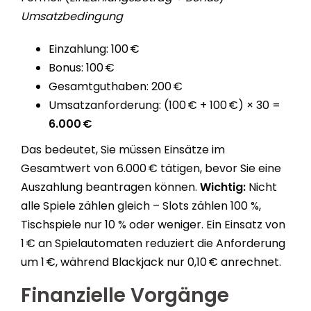
Umsatzbedingung
Einzahlung: 100 €
Bonus: 100 €
Gesamtguthaben: 200 €
Umsatzanforderung: (100 € + 100 €) × 30 =
6.000 €
Das bedeutet, Sie müssen Einsätze im
Gesamtwert von 6.000 € tätigen, bevor Sie eine
Auszahlung beantragen können.
Wichtig:
Nicht
alle Spiele zählen gleich – Slots zählen 100 %,
Tischspiele nur 10 % oder weniger. Ein Einsatz von
1 € an Spielautomaten reduziert die Anforderung
um 1 €, während Blackjack nur 0,10 € anrechnet.
Finanzielle Vorgänge