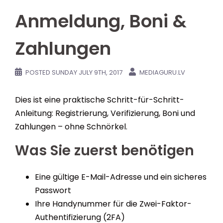
Anmeldung, Boni &
Zahlungen
POSTED
SUNDAY JULY 9TH, 2017
MEDIAGURU.LV
Dies ist eine praktische Schritt-für-Schritt-
Anleitung: Registrierung, Verifizierung, Boni und
Zahlungen – ohne Schnörkel.
Was Sie zuerst benötigen
Eine gültige E-Mail-Adresse und ein sicheres
Passwort
Ihre Handynummer für die Zwei-Faktor-
Authentifizierung (2FA)