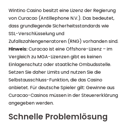
Wintino Casino besitzt eine Lizenz der Regierung
von Curacao (Antillephone N.V.). Das bedeutet,
dass grundlegende Sicherheitsstandards wie
SSL-Verschlüsselung und
Zufallszahlengeneratoren (RNG) vorhanden sind.
Hinweis:
Curacao ist eine Offshore-Lizenz – im
Vergleich zu MGA-Lizenzen gibt es keinen
Einlagenschutz oder staatliche Ombudsstelle.
Setzen Sie daher Limits und nutzen Sie die
Selbstausschluss-Funktion, die das Casino
anbietet. Für deutsche Spieler gilt: Gewinne aus
Curacao-Casinos müssen in der Steuererklärung
angegeben werden.
Schnelle Problemlösung