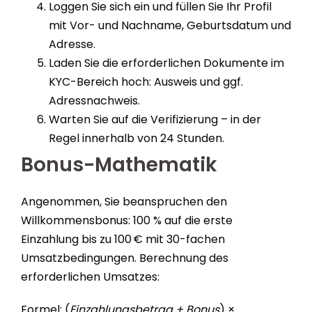
Loggen Sie sich ein und füllen Sie Ihr Profil
mit Vor- und Nachname, Geburtsdatum und
Adresse.
Laden Sie die erforderlichen Dokumente im
KYC-Bereich hoch: Ausweis und ggf.
Adressnachweis.
Warten Sie auf die Verifizierung – in der
Regel innerhalb von 24 Stunden.
Bonus-Mathematik
Angenommen, Sie beanspruchen den
Willkommensbonus: 100 % auf die erste
Einzahlung bis zu 100 € mit 30-fachen
Umsatzbedingungen. Berechnung des
erforderlichen Umsatzes:
Formel: (
Einzahlungsbetrag + Bonus
) ×