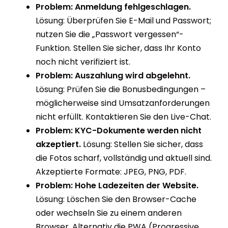
Problem: Anmeldung fehlgeschlagen.
Lösung: Überprüfen Sie E-Mail und Passwort;
nutzen Sie die „Passwort vergessen“-
Funktion. Stellen Sie sicher, dass Ihr Konto
noch nicht verifiziert ist.
Problem: Auszahlung wird abgelehnt.
Lösung: Prüfen Sie die Bonusbedingungen –
möglicherweise sind Umsatzanforderungen
nicht erfüllt. Kontaktieren Sie den Live-Chat.
Problem: KYC-Dokumente werden nicht
akzeptiert.
Lösung: Stellen Sie sicher, dass
die Fotos scharf, vollständig und aktuell sind.
Akzeptierte Formate: JPEG, PNG, PDF.
Problem: Hohe Ladezeiten der Website.
Lösung: Löschen Sie den Browser-Cache
oder wechseln Sie zu einem anderen
Browser. Alternativ die PWA (Progressive